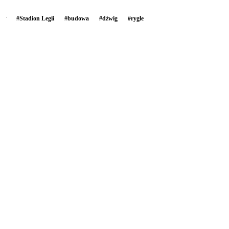
#
Stadion Legii
#
budowa
#
dźwig
#
rygle