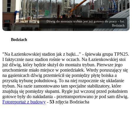
Dźwig do montażu trybun jest już gotowy do pracy - fot.
Bodziach
Bodziach
"Na Łazienkowskiej stadion jak z bajki..." - śpiewała grupa TPN25.
I faktycznie nasz stadion rośnie w oczach. Na Łazienkowskiej stoi
już dźwig, który będzie służył do montażu trybun. Pierwsze jego
uruchomienie miało miejsce w poniedziałek. Wtedy poruszający się
na gąsienicach dźwig przemieścił się pomiędzy płytę boiska a
przyszłą trybunę południową. To na niej rozpocznie się układanie
trybun. Na razie zamontowano tam specjalne stabilizatory, które
znajdują się pomiędzy słupami. Rygle już wczoraj przed południem
gotowe były do nakładania - przetransportowano je pod sam dźwig.
Fotoreportaż z budowy
-
53
zdjęcia Bodziacha