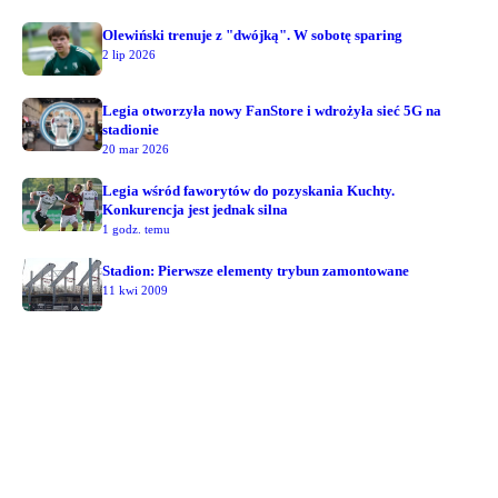
Olewiński trenuje z "dwójką". W sobotę sparing
2 lip 2026
Legia otworzyła nowy FanStore i wdrożyła sieć 5G na
stadionie
20 mar 2026
Legia wśród faworytów do pozyskania Kuchty.
Konkurencja jest jednak silna
1 godz. temu
Stadion: Pierwsze elementy trybun zamontowane
11 kwi 2009