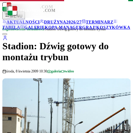
LEGIONISCI
.COM
LEGIONISCI
.COM
MENU
AKTUALNOŚCI
DRUŻYNA
2026/27
TERMINARZ
TABELA
GALERIE
KOPA MANAGER
GRAJ!
KOSZYKÓWKA
Legionisci.com
/
Aktualności
/
Stadion: Dźwig gotowy do montażu trybun
Stadion: Dźwig gotowy do
montażu trybun
środa, 8 kwietnia 2009 10:30
galeria
wideo