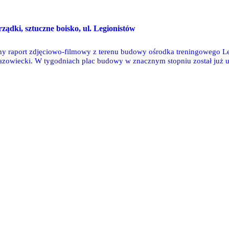
dki, sztuczne boisko, ul. Legionistów
ny raport zdjęciowo-filmowy z terenu budowy ośrodka treningowego Le
zowiecki. W tygodniach plac budowy w znacznym stopniu został już u
lisko ukończenia jest także bezpośrednia droga dojazdowa do ośrodka,