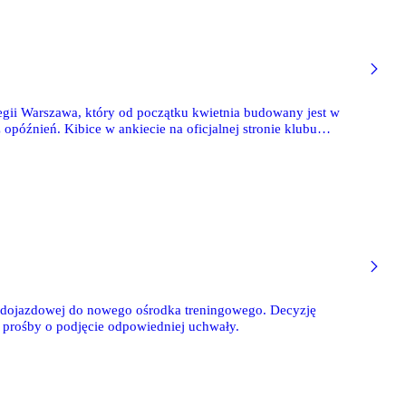
gii Warszawa, który od początku kwietnia budowany jest w
późnień. Kibice w ankiecie na oficjalnej stronie klubu
stało formalne zatwierdzenie tej nazwy przez radnych gminy.
y dojazdowej do nowego ośrodka treningowego. Decyzję
prośby o podjęcie odpowiedniej uchwały.