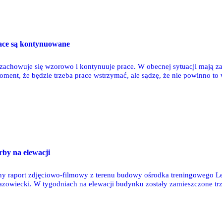
ce są kontynuowane
achowuje się wzorowo i kontynuuje prace. W obecnej sytuacji mają za
oment, że będzie trzeba prace wstrzymać, ale sądzę, że nie powinno to
z harmonogramem - powiedział w niedzielę prezes Dariusz Mioduski na 
eningowego Legii, by przygotować kolejny raport zdjęciowo-filmowy z 
by na elewacji
ny raport zdjęciowo-filmowy z terenu budowy ośrodka treningowego Le
zowiecki. W tygodniach na elewacji budynku zostały zamieszczone trz
ędem wizualizacji, która pojawiała się od początku planowanej inwesty