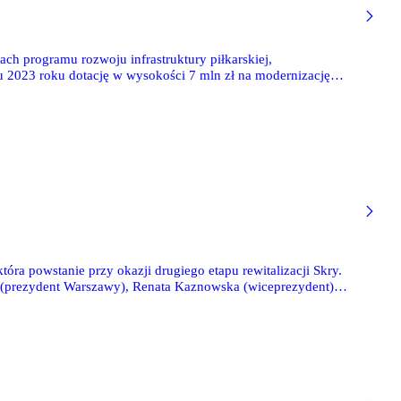
h programu rozwoju infrastruktury piłkarskiej,
ku 2023 roku dotację w wysokości 7 mln zł na modernizację
tóra powstanie przy okazji drugiego etapu rewitalizacji Skry.
ski (prezydent Warszawy), Renata Kaznowska (wiceprezydent)
ykarskiej Legii.