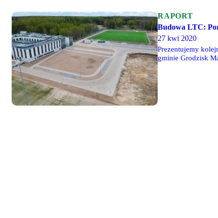
RAPORT
Budowa LTC: Porzą
27 kwi 2020
Prezentujemy kolej
gminie Grodzisk Ma
budynku głównym. B