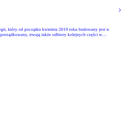
gii, który od początku kwietnia 2019 roku budowany jest w
porządkowany, trwają także odbiory kolejnych części w
 czyli przyszła ulica Legionistów, którą wykonuje gmina.