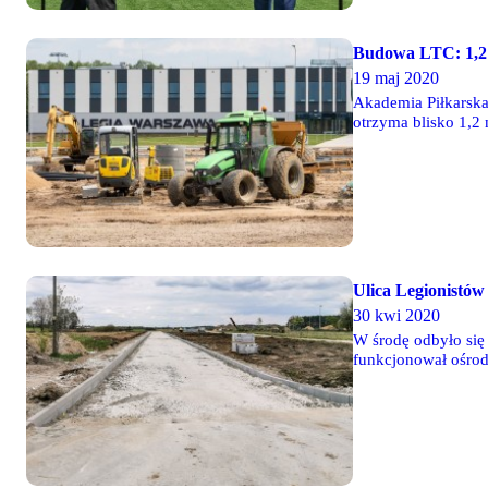
Budowa LTC: 1,2 
19 maj 2020
Akademia Piłkarska 
otrzyma blisko 1,2
czyli blisko 1/4 ko
Ulica Legionistó
30 kwi 2020
W środę odbyło się
funkcjonował ośrod
klub na początku te