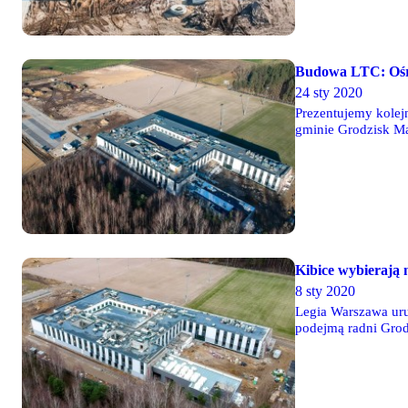
Budowa LTC: Ośro
24 sty 2020
Prezentujemy kolej
gminie Grodzisk Ma
wybrali nazwę ulicy
Kibice wybierają 
8 sty 2020
Legia Warszawa uru
podejmą radni Grod