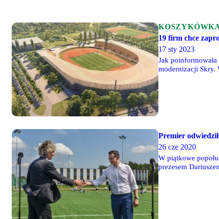
KOSZYKÓWK
19 firm chce zapr
17 sty 2023
Jak poinformowała 
modernizacji Skry.
Legii.
Premier odwiedził
26 cze 2020
W piątkowe popołud
prezesem Dariuszem