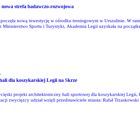
 nowa strefa badawczo-rozwojowa
poczęła nową inwestycję w ośrodku treningowym w Urszulinie. W ramac
z Ministerstwo Sportu i Turystyki, Akademia Legii uzyskała na począt
 ma kosztować 12,5 mln zł.
A
ali dla koszykarskiej Legii na Skrze
ięski projekt architektoniczny hali sportowej dla koszykarskiej Legii, k
tacji zwycięzcy udział wzięli przedstawiciele miasta: Rafał Trzaskow
w Jankowski, przewodniczący Rady Nadzorczej oraz współwłaściciel kosz