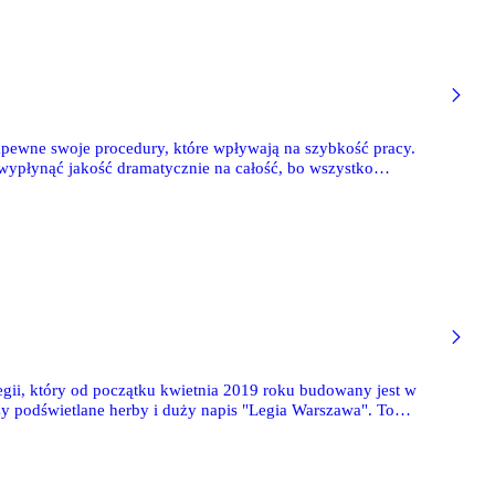
pewne swoje procedury, które wpływają na szybkość pracy.
 wypłynąć jakość dramatycznie na całość, bo wszystko
antenie Polsatu Sport. Tego samego dnia wybraliśmy się w
terenu budowy.
gii, który od początku kwietnia 2019 roku budowany jest w
y podświetlane herby i duży napis "Legia Warszawa". To
cji, gdzie zamiast herbów była sama "eLka" i napis "Legia