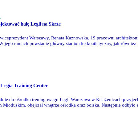
A
ojektować halę Legii na Skrze
wiceprezydent Warszawy, Renata Kaznowska, 19 pracowni architektonicz
 W jego ramach powstanie główny stadion lekkoatletyczny, jak równie
 Legia Training Center
nie do ośrodka treningowego Legii Warszawa w Książenicach przyjecha
 Mioduskim, obejrzał wnętrze ośrodka oraz boiska. Następnie odbyło si