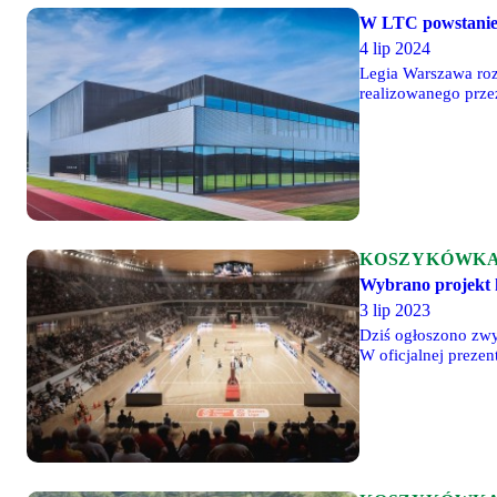
W LTC powstanie
4 lip 2024
Legia Warszawa roz
realizowanego prze
LTC, która w sumie
KOSZYKÓWK
Wybrano projekt h
3 lip 2023
Dziś ogłoszono zwyc
W oficjalnej prezen
oraz m.in. Jarosła