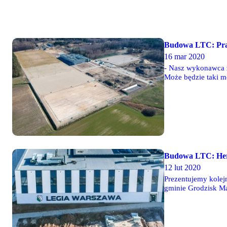
Budowa LTC: Pra
16 mar 2020
- Nasz wykonawca z
Może będzie taki m
przebiega zgodnie 
okolice ośrodka tr
Budowa LTC: Her
12 lut 2020
Prezentujemy kolej
gminie Grodzisk Ma
zmiana na plus wzgl
Training Center".