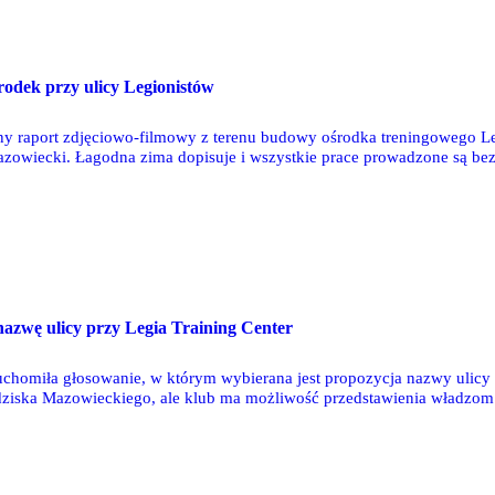
dek przy ulicy Legionistów
ny raport zdjęciowo-filmowy z terenu budowy ośrodka treningowego Le
zowiecki. Łagodna zima dopisuje i wszystkie prace prowadzone są bez o
 dojazdowej do ośrodka - wygrała opcja ulicy Legionistów. Teraz pozo
nazwę ulicy przy Legia Training Center
chomiła głosowanie, w którym wybierana jest propozycja nazwy ulic
ziska Mazowieckiego, ale klub ma możliwość przedstawienia władzom 