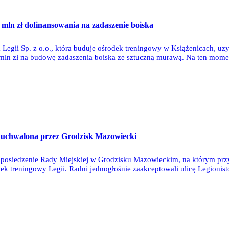
mln zł dofinansowania na zadaszenie boiska
Legii Sp. z o.o., która buduje ośrodek treningowy w Książenicach, uzy
 mln zł na budowę zadaszenia boiska ze sztuczną murawą. Na ten mome
sztów całego projektu, którego wartość ma przekroczyć 100 mln zł.
w uchwalona przez Grodzisk Mazowiecki
 posiedzenie Rady Miejskiej w Grodzisku Mazowieckim, na którym przyj
ek treningowy Legii. Radni jednogłośnie zaakceptowali ulicę Legionist
go roku.