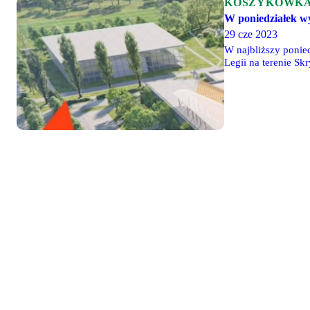
KOSZYKÓWK
W poniedziałek wy
29 cze 2023
W najbliższy ponied
Legii na terenie Sk