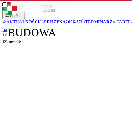
LEGIONISCI
.COM
LEGIONISCI
.COM
MENU
AKTUALNOŚCI
DRUŻYNA
2026/27
TERMINARZ
TABEL
#
BUDOWA
123
artykułów