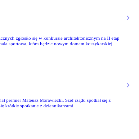
nych zgłosiło się w konkursie architektonicznym na II etap
ż hala sportowa, która będzie nowym domem koszykarskiej
ł premier Mateusz Morawiecki. Szef rządu spotkał się z
ę krótkie spotkanie z dziennikarzami.