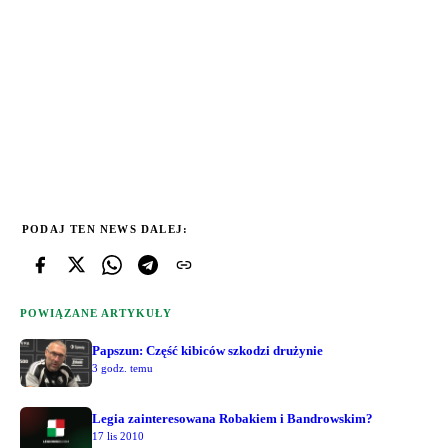
PODAJ TEN NEWS DALEJ:
POWIĄZANE ARTYKUŁY
Papszun: Część kibiców szkodzi drużynie
3 godz. temu
Legia zainteresowana Robakiem i Bandrowskim?
17 lis 2010