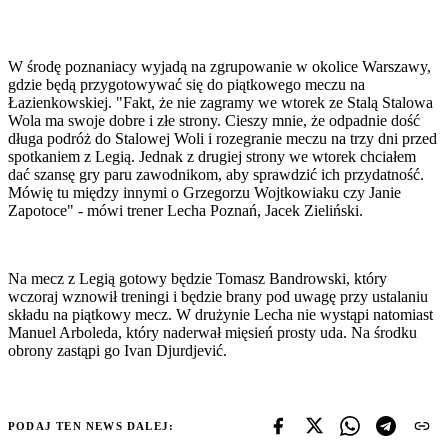
W środę poznaniacy wyjadą na zgrupowanie w okolice Warszawy,
gdzie będą przygotowywać się do piątkowego meczu na
Łazienkowskiej. "Fakt, że nie zagramy we wtorek ze Stalą Stalowa
Wola ma swoje dobre i złe strony. Cieszy mnie, że odpadnie dość
długa podróż do Stalowej Woli i rozegranie meczu na trzy dni przed
spotkaniem z Legią. Jednak z drugiej strony we wtorek chciałem
dać szansę gry paru zawodnikom, aby sprawdzić ich przydatność.
Mówię tu między innymi o Grzegorzu Wojtkowiaku czy Janie
Zapotoce" - mówi trener Lecha Poznań, Jacek Zieliński.
Na mecz z Legią gotowy będzie Tomasz Bandrowski, który
wczoraj wznowił treningi i będzie brany pod uwagę przy ustalaniu
składu na piątkowy mecz. W drużynie Lecha nie wystąpi natomiast
Manuel Arboleda, który naderwał mięsień prosty uda. Na środku
obrony zastąpi go Ivan Djurdjević.
PODAJ TEN NEWS DALEJ: