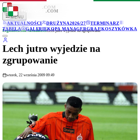
LEGIONISCI
.COM
LEGIONISCI
.COM
MENU
AKTUALNOŚCI
DRUŻYNA
2026/27
TERMINARZ
TABELA
GALERIE
KOPA MANAGER
GRAJ!
KOSZYKÓWKA
Legionisci.com
/
Aktualności
/
Lech jutro wyjedzie na zgrupowanie
Lech jutro wyjedzie na
zgrupowanie
wtorek, 22 września 2009 09:49