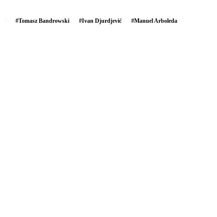
#
Tomasz Bandrowski
#
Ivan Djurdjević
#
Manuel Arboleda