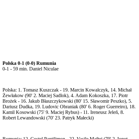
Polska 0-1 (0-0) Rumunia
0-1 - 59 min. Daniel Niculae
Polska: 1. Tomasz Kuszczak - 19. Marcin Kowalczyk, 14. Michał
Żewłakow (90' 2. Maciej Sadlok), 4. Adam Kokoszka, 17. Piotr
Brożek - 16. Jakub Błaszczykowski (80' 15. Sławomir Peszko), 5.
Dariusz Dudka, 19. Ludovic Obraniak (80' 6. Roger Guerreiro), 18.
Kamil Kosowski (75' 9. Maciej Rybus) - 11. Ireneusz Jeleń, 8.
Robert Lewandowski (70' 23. Patryk Małecki)
Rumunia: 12. Costel Pantilimon - 22. Vasile Maftei (79' 2. Ionut