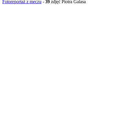
Fotoreportaż z meczu
-
39
zdjęć Piotra Galasa