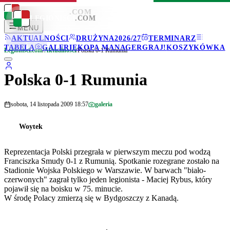
LEGIONISCI
.COM
LEGIONISCI
.COM
MENU
AKTUALNOŚCI
DRUŻYNA
2026/27
TERMINARZ
TABELA
GALERIE
KOPA MANAGER
GRAJ!
KOSZYKÓWKA
Legionisci.com
/
Aktualności
/
Polska 0-1 Rumunia
Polska 0-1 Rumunia
sobota, 14 listopada 2009 18:57
galeria
Woytek
Reprezentacja Polski przegrała w pierwszym meczu pod wodzą
Franciszka Smudy 0-1 z Rumunią. Spotkanie rozegrane zostało na
Stadionie Wojska Polskiego w Warszawie. W barwach "biało-
czerwonych" zagrał tylko jeden legionista - Maciej Rybus, który
pojawił się na boisku w 75. minucie.
W środę Polacy zmierzą się w Bydgoszczy z Kanadą.