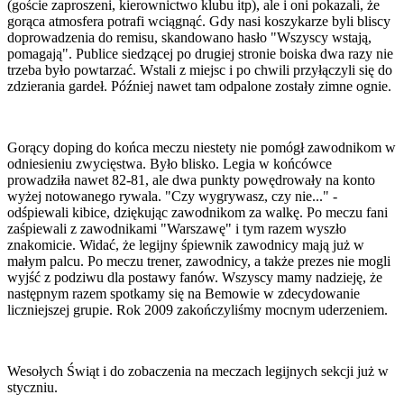
(goście zaproszeni, kierownictwo klubu itp), ale i oni pokazali, że
gorąca atmosfera potrafi wciągnąć. Gdy nasi koszykarze byli bliscy
doprowadzenia do remisu, skandowano hasło "Wszyscy wstają,
pomagają". Publice siedzącej po drugiej stronie boiska dwa razy nie
trzeba było powtarzać. Wstali z miejsc i po chwili przyłączyli się do
zdzierania gardeł. Później nawet tam odpalone zostały zimne ognie.
Gorący doping do końca meczu niestety nie pomógł zawodnikom w
odniesieniu zwycięstwa. Było blisko. Legia w końcówce
prowadziła nawet 82-81, ale dwa punkty powędrowały na konto
wyżej notowanego rywala. "Czy wygrywasz, czy nie..." -
odśpiewali kibice, dziękując zawodnikom za walkę. Po meczu fani
zaśpiewali z zawodnikami "Warszawę" i tym razem wyszło
znakomicie. Widać, że legijny śpiewnik zawodnicy mają już w
małym palcu. Po meczu trener, zawodnicy, a także prezes nie mogli
wyjść z podziwu dla postawy fanów. Wszyscy mamy nadzieję, że
następnym razem spotkamy się na Bemowie w zdecydowanie
liczniejszej grupie. Rok 2009 zakończyliśmy mocnym uderzeniem.
Wesołych Świąt i do zobaczenia na meczach legijnych sekcji już w
styczniu.