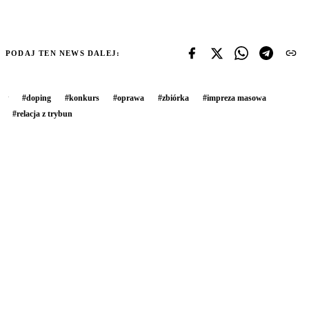
PODAJ TEN NEWS DALEJ:
#
doping
#
konkurs
#
oprawa
#
zbiórka
#
impreza masowa
#
relacja z trybun