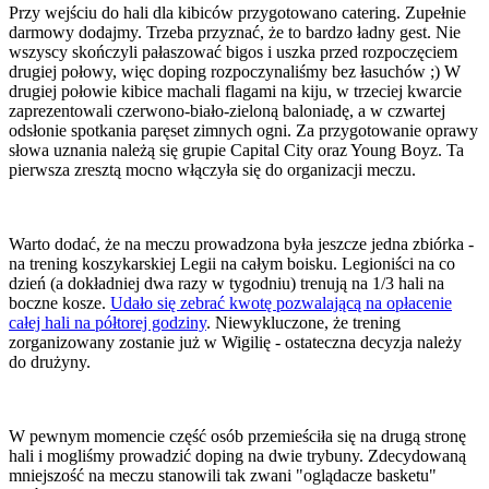
Przy wejściu do hali dla kibiców przygotowano catering. Zupełnie
darmowy dodajmy. Trzeba przyznać, że to bardzo ładny gest. Nie
wszyscy skończyli pałaszować bigos i uszka przed rozpoczęciem
drugiej połowy, więc doping rozpoczynaliśmy bez łasuchów ;) W
drugiej połowie kibice machali flagami na kiju, w trzeciej kwarcie
zaprezentowali czerwono-biało-zieloną baloniadę, a w czwartej
odsłonie spotkania paręset zimnych ogni. Za przygotowanie oprawy
słowa uznania należą się grupie Capital City oraz Young Boyz. Ta
pierwsza zresztą mocno włączyła się do organizacji meczu.
Warto dodać, że na meczu prowadzona była jeszcze jedna zbiórka -
na trening koszykarskiej Legii na całym boisku. Legioniści na co
dzień (a dokładniej dwa razy w tygodniu) trenują na 1/3 hali na
boczne kosze.
Udało się zebrać kwotę pozwalającą na opłacenie
całej hali na półtorej godziny
. Niewykluczone, że trening
zorganizowany zostanie już w Wigilię - ostateczna decyzja należy
do drużyny.
W pewnym momencie część osób przemieściła się na drugą stronę
hali i mogliśmy prowadzić doping na dwie trybuny. Zdecydowaną
mniejszość na meczu stanowili tak zwani "oglądacze basketu"