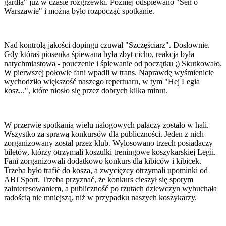
gardła" już w czasie rozgrzewki. Później odśpiewano "Sen o
Warszawie" i można było rozpocząć spotkanie.
Nad kontrolą jakości dopingu czuwał "Szczęściarz". Dosłownie.
Gdy któraś piosenka śpiewana była zbyt cicho, reakcja była
natychmiastowa - pouczenie i śpiewanie od początku ;) Skutkowało.
W pierwszej połowie fani wpadli w trans. Naprawdę wyśmienicie
wychodziło większość naszego repertuaru, w tym "Hej Legia
kosz...", które niosło się przez dobrych kilka minut.
W przerwie spotkania wielu nałogowych palaczy zostało w hali.
Wszystko za sprawą konkursów dla publiczności. Jeden z nich
zorganizowany został przez klub. Wylosowano trzech posiadaczy
biletów, którzy otrzymali koszulki treningowe koszykarskiej Legii.
Fani zorganizowali dodatkowo konkurs dla kibiców i kibicek.
Trzeba było trafić do kosza, a zwycięzcy otrzymali upominki od
ABJ Sport. Trzeba przyznać, że konkurs cieszył się sporym
zainteresowaniem, a publiczność po rzutach dziewczyn wybuchała
radością nie mniejszą, niż w przypadku naszych koszykarzy.