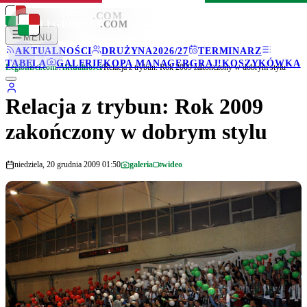
LEGIONISCI
.COM
LEGIONISCI
.COM
MENU
AKTUALNOŚCI
DRUŻYNA
2026/27
TERMINARZ
TABELA
GALERIE
KOPA MANAGER
GRAJ!
KOSZYKÓWKA
Legionisci.com
/
Aktualności
/
Relacja z trybun: Rok 2009 zakończony w dobrym stylu
Relacja z trybun: Rok 2009
zakończony w dobrym stylu
niedziela, 20 grudnia 2009 01:50
galeria
wideo