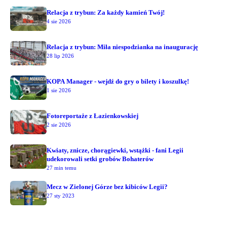
Relacja z trybun: Za każdy kamień Twój!
4 sie 2026
Relacja z trybun: Miła niespodzianka na inaugurację
28 lip 2026
KOPA Manager - wejdź do gry o bilety i koszulkę!
1 sie 2026
Fotoreportaże z Łazienkowskiej
2 sie 2026
Kwiaty, znicze, chorągiewki, wstążki - fani Legii
udekorowali setki grobów Bohaterów
27 min temu
Mecz w Zielonej Górze bez kibiców Legii?
27 sty 2023