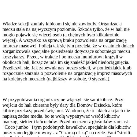
Władze sekcji zaufały kibicom i się nie zawiodły. Organizacja
meczu stała na najwyższym poziomie. Szkoda tylko, że w hali nie
mogło pojawić się więcej osób (a chętnych było kilkakrotnie
więcej). A wszystko za sprawą braku pozwolenia na organizację
imprezy masowej. Policja tak się tym przejęła, że w ostatnich dniach
zorganizowała specjalne posiedzenia dotyczące sobotniego meczu
koszykarzy. Przed, w trakcie i po meczu mundurowi krążyli w
okolicach hali, licząc że uda im się znaleźć jakieś niedociągnięcia.
Przeliczyli się. Jak zapewnił nas prezes sekcji, w poniedziałek klub
rozpocznie starania o pozwolenie na organizację imprez masowych
na kolejnych meczach (najbliższy w sobotę, 9 stycznia).
W przygotowania organizacyjne włączyli się sami kibice. Przy
wejściu do hali zbierane były dary dla Domów Dziecka, które
kibice przekażą przed świętami. Wiadomo, że o takich akcjach nie
napiszą żadne media, bo te wolą wypatrywać wśród kibiców
maczug, siekier i łańcuchów. Przed meczem z głośników zamiast
"Coco jumbo" i tym podobnych kawałków, specjalnie dla kibiców
puszczano legijne utwory - z "Czarną eLką" na czele. Fani "stroili