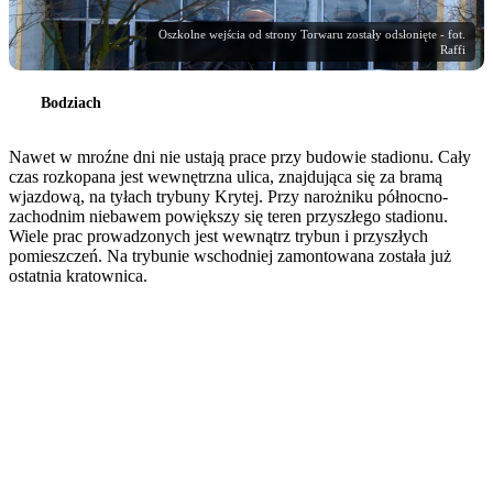
Oszkolne wejścia od strony Torwaru zostały odsłonięte - fot.
Raffi
Bodziach
Nawet w mroźne dni nie ustają prace przy budowie stadionu. Cały
czas rozkopana jest wewnętrzna ulica, znajdująca się za bramą
wjazdową, na tyłach trybuny Krytej. Przy narożniku północno-
zachodnim niebawem powiększy się teren przyszłego stadionu.
Wiele prac prowadzonych jest wewnątrz trybun i przyszłych
pomieszczeń. Na trybunie wschodniej zamontowana została już
ostatnia kratownica.