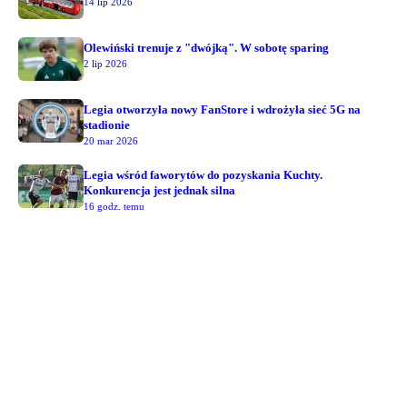
14 lip 2026
Olewiński trenuje z "dwójką". W sobotę sparing
2 lip 2026
Legia otworzyła nowy FanStore i wdrożyła sieć 5G na
stadionie
20 mar 2026
Legia wśród faworytów do pozyskania Kuchty.
Konkurencja jest jednak silna
16 godz. temu