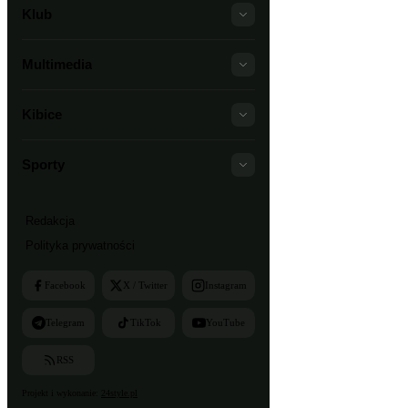
Klub
Multimedia
Kibice
Sporty
Redakcja
Polityka prywatności
Facebook
X / Twitter
Instagram
Telegram
TikTok
YouTube
RSS
Projekt i wykonanie:
24style.pl