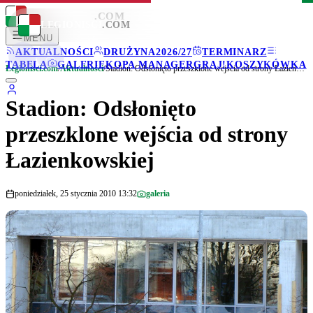
LEGIONISCI
.COM
LEGIONISCI
.COM
MENU
AKTUALNOŚCI
DRUŻYNA
2026/27
TERMINARZ
TABELA
GALERIE
KOPA MANAGER
GRAJ!
KOSZYKÓWKA
Legionisci.com
/
Aktualności
/
Stadion: Odsłonięto przeszklone wejścia od strony Łazienkowskiej
Stadion: Odsłonięto
przeszklone wejścia od strony
Łazienkowskiej
poniedziałek, 25 stycznia 2010 13:32
galeria