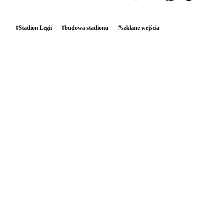
#
Stadion Legii
#
budowa stadionu
#
szklane wejścia