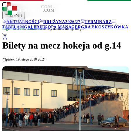
LEGIONISCI
.COM
LEGIONISCI
.COM
MENU
AKTUALNOŚCI
DRUŻYNA
2026/27
TERMINARZ
TABELA
GALERIE
KOPA MANAGER
GRAJ!
KOSZYKÓWKA
Legionisci.com
/
Aktualności
/
Bilety na mecz hokeja od g.14
Bilety na mecz hokeja od g.14
piątek, 19 lutego 2010 20:24