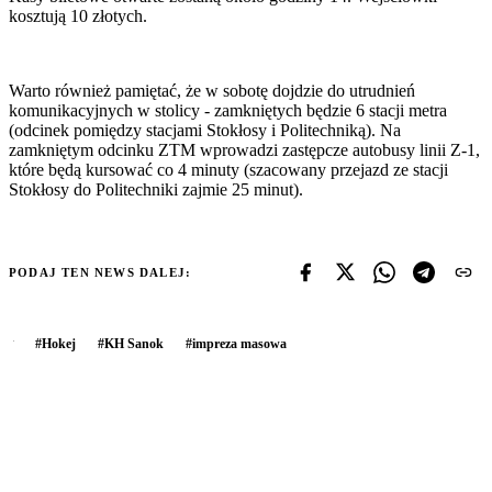
kosztują 10 złotych.
Warto również pamiętać, że w sobotę dojdzie do utrudnień
komunikacyjnych w stolicy - zamkniętych będzie 6 stacji metra
(odcinek pomiędzy stacjami Stokłosy i Politechniką). Na
zamkniętym odcinku ZTM wprowadzi zastępcze autobusy linii Z-1,
które będą kursować co 4 minuty (szacowany przejazd ze stacji
Stokłosy do Politechniki zajmie 25 minut).
PODAJ TEN NEWS DALEJ:
#
Hokej
#
KH Sanok
#
impreza masowa