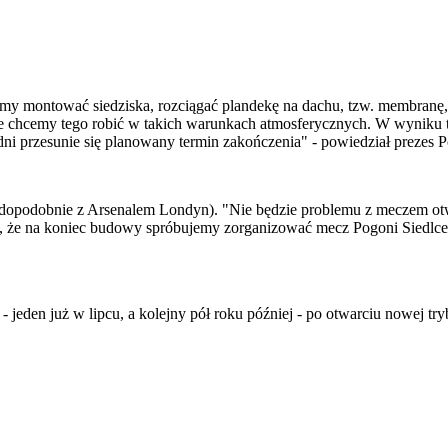
my montować siedziska, rozciągać plandekę na dachu, tzw. membranę, a
nie chcemy tego robić w takich warunkach atmosferycznych. W wyniku
ni przesunie się planowany termin zakończenia" - powiedział prezes 
dopodobnie z Arsenalem Londyn). "Nie będzie problemu z meczem otwa
ę, że na koniec budowy spróbujemy zorganizować mecz Pogoni Siedlce n
- jeden już w lipcu, a kolejny pół roku później - po otwarciu nowej tr