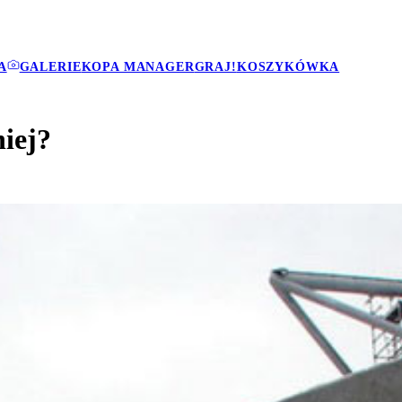
A
GALERIE
KOPA MANAGER
GRAJ!
KOSZYKÓWKA
niej?