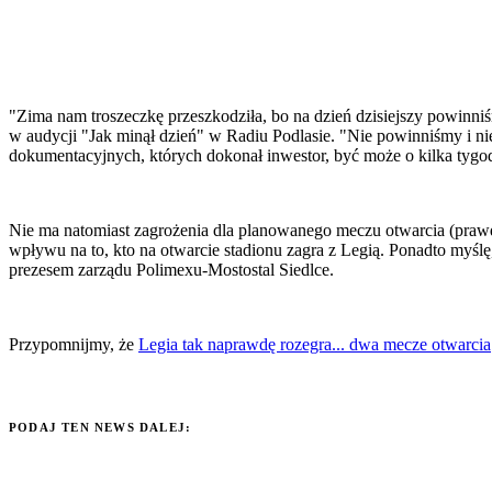
"Zima nam troszeczkę przeszkodziła, bo na dzień dzisiejszy powinniś
w audycji "Jak minął dzień" w Radiu Podlasie. "Nie powinniśmy i 
dokumentacyjnych, których dokonał inwestor, być może o kilka tygod
Nie ma natomiast zagrożenia dla planowanego meczu otwarcia (praw
wpływu na to, kto na otwarcie stadionu zagra z Legią. Ponadto myśl
prezesem zarządu Polimexu-Mostostal Siedlce.
Przypomnijmy, że
Legia tak naprawdę rozegra... dwa mecze otwarcia
PODAJ TEN NEWS DALEJ: