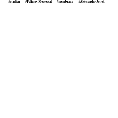
#
stadion
#
Polimex-Mostostal
#
membrana
#
Aleksander Jonek