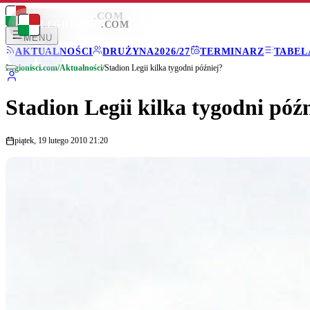
LEGIONISCI
.COM
LEGIONISCI
.COM
MENU
AKTUALNOŚCI
DRUŻYNA
2026/27
TERMINARZ
TABEL
Legionisci.com
/
Aktualności
/
Stadion Legii kilka tygodni później?
Stadion Legii kilka tygodni póź
piątek, 19 lutego 2010 21:20