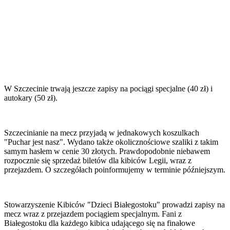
W Szczecinie trwają jeszcze zapisy na pociągi specjalne (40 zł) i
autokary (50 zł).
Szczecinianie na mecz przyjadą w jednakowych koszulkach
"Puchar jest nasz". Wydano także okolicznościowe szaliki z takim
samym hasłem w cenie 30 złotych. Prawdopodobnie niebawem
rozpocznie się sprzedaż biletów dla kibiców Legii, wraz z
przejazdem. O szczegółach poinformujemy w terminie późniejszym.
Stowarzyszenie Kibiców "Dzieci Białegostoku" prowadzi zapisy na
mecz wraz z przejazdem pociągiem specjalnym. Fani z
Białegostoku dla każdego kibica udającego się na finałowe