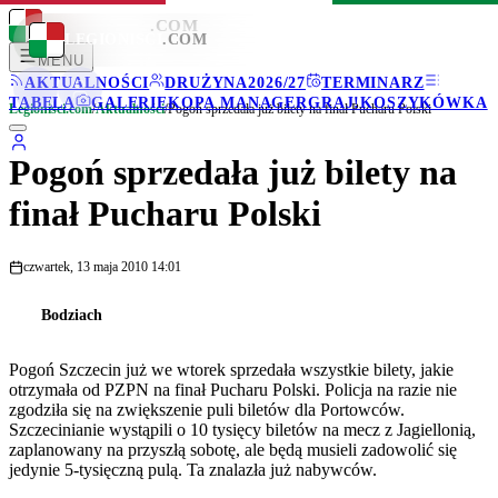
LEGIONISCI
.COM
LEGIONISCI
.COM
MENU
AKTUALNOŚCI
DRUŻYNA
2026/27
TERMINARZ
TABELA
GALERIE
KOPA MANAGER
GRAJ!
KOSZYKÓWKA
Legionisci.com
/
Aktualności
/
Pogoń sprzedała już bilety na finał Pucharu Polski
Pogoń sprzedała już bilety na
finał Pucharu Polski
czwartek, 13 maja 2010 14:01
Bodziach
Pogoń Szczecin już we wtorek sprzedała wszystkie bilety, jakie
otrzymała od PZPN na finał Pucharu Polski. Policja na razie nie
zgodziła się na zwiększenie puli biletów dla Portowców.
Szczecinianie wystąpili o 10 tysięcy biletów na mecz z Jagiellonią,
zaplanowany na przyszłą sobotę, ale będą musieli zadowolić się
jedynie 5-tysięczną pulą. Ta znalazła już nabywców.