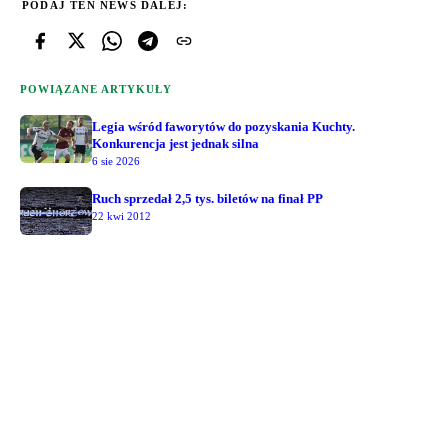
PODAJ TEN NEWS DALEJ:
POWIĄZANE ARTYKUŁY
Legia wśród faworytów do pozyskania Kuchty.
Konkurencja jest jednak silna
6 sie 2026
Ruch sprzedał 2,5 tys. biletów na finał PP
22 kwi 2012