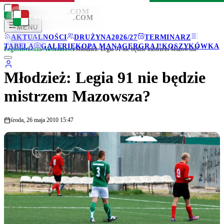
LEGIONISCI
.COM
LEGIONISCI
.COM
MENU
AKTUALNOŚCI
DRUŻYNA
2026/27
TERMINARZ
TABELA
GALERIE
KOPA MANAGER
GRAJ!
KOSZYKÓWKA
Legionisci.com
/
Aktualności
/
Młodzież: Legia 91 nie będzie mistrzem Mazowsza?
Młodzież: Legia 91 nie będzie
mistrzem Mazowsza?
środa, 26 maja 2010 15:47