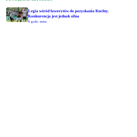
Legia wśród faworytów do pozyskania Kuchty.
Konkurencja jest jednak silna
6 godz. temu