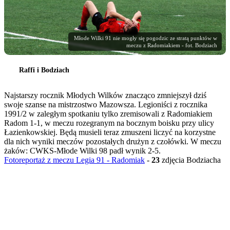
Młode Wilki 91 nie mogły się pogodzic ze stratą punktów w
meczu z Radomiakiem - fot. Bodziach
Raffi i Bodziach
Najstarszy rocznik Młodych Wilków znacząco zmniejszył dziś
swoje szanse na mistrzostwo Mazowsza. Legioniści z rocznika
1991/2 w zaległym spotkaniu tylko zremisowali z Radomiakiem
Radom 1-1, w meczu rozegranym na bocznym boisku przy ulicy
Łazienkowskiej. Będą musieli teraz zmuszeni liczyć na korzystne
dla nich wyniki meczów pozostałych drużyn z czołówki. W meczu
żaków: CWKS-Młode Wilki 98 padł wynik 2-5.
Fotoreportaż z meczu Legia 91 - Radomiak
-
23
zdjęcia Bodziacha