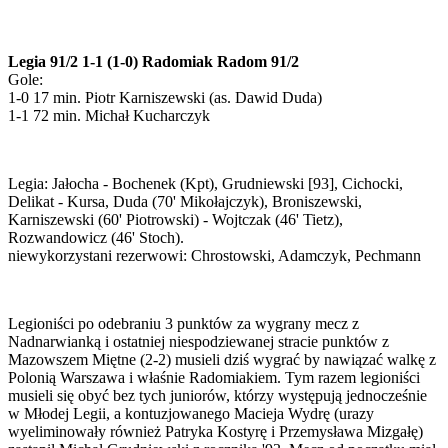
Legia 91/2 1-1 (1-0) Radomiak Radom 91/2
Gole:
1-0 17 min. Piotr Karniszewski (as. Dawid Duda)
1-1 72 min. Michał Kucharczyk
Legia: Jałocha - Bochenek (Kpt), Grudniewski [93], Cichocki,
Delikat - Kursa, Duda (70' Mikołajczyk), Broniszewski,
Karniszewski (60' Piotrowski) - Wojtczak (46' Tietz),
Rozwandowicz (46' Stoch).
niewykorzystani rezerwowi: Chrostowski, Adamczyk, Pechmann
Legioniści po odebraniu 3 punktów za wygrany mecz z
Nadnarwianką i ostatniej niespodziewanej stracie punktów z
Mazowszem Miętne (2-2) musieli dziś wygrać by nawiązać walkę z
Polonią Warszawa i właśnie Radomiakiem. Tym razem legioniści
musieli się obyć bez tych juniorów, którzy występują jednocześnie
w Młodej Legii, a kontuzjowanego Macieja Wydrę (urazy
wyeliminowały również Patryka Kostyrę i Przemysława Mizgałę)