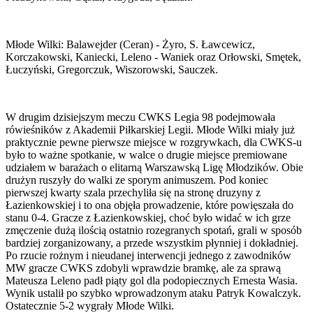
Młode Wilki: Balawejder (Ceran) - Żyro, S. Ławcewicz,
Korczakowski, Kaniecki, Leleno - Waniek oraz Orłowski, Smętek,
Łuczyński, Gregorczuk, Wiszorowski, Sauczek.
W drugim dzisiejszym meczu CWKS Legia 98 podejmowała
rówieśników z Akademii Piłkarskiej Legii. Młode Wilki miały już
praktycznie pewne pierwsze miejsce w rozgrywkach, dla CWKS-u
było to ważne spotkanie, w walce o drugie miejsce premiowane
udziałem w barażach o elitarną Warszawską Ligę Młodzików. Obie
drużyn ruszyły do walki ze sporym animuszem. Pod koniec
pierwszej kwarty szala przechyliła się na stronę druzyny z
Łazienkowskiej i to ona objęła prowadzenie, które powięszała do
stanu 0-4. Gracze z Łazienkowskiej, choć było widać w ich grze
zmęczenie dużą ilością ostatnio rozegranych spotań, grali w sposób
bardziej zorganizowany, a przede wszystkim płynniej i dokładniej.
Po rzucie rożnym i nieudanej interwencji jednego z zawodników
MW gracze CWKS zdobyli wprawdzie bramkę, ale za sprawą
Mateusza Leleno padł piąty gol dla podopiecznych Ernesta Wasia.
Wynik ustalił po szybko wprowadzonym ataku Patryk Kowalczyk.
Ostatecznie 5-2 wygrały Młode Wilki.