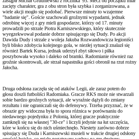
zastąpił Michał Grudniewski z rocznika '93. Mecz od początku miał
zacięty charakter, gra z obu stron była szybka i zorganizowana, a
wiele akcji mogło się podobać. Pierwsze minuty to wzajemne
"badanie się". Goście szachowali groźnymi wypadami, jednak
odrobinę więcej z gry mieli gospodarze, którzy od 17. minuty
prowadzili po strzale Piotra Karniszewskiego, który skutecznie
wyegzekwował podanie dobrze spisującego się Dudy. Po akcji
Dawida Dudy i strzale z woleja Jakuba Rozwandowicza legioniści
byli blisko zdobycia kolejnego gola, w niezłej sytuacji znalazł się
również Bartek Kursa, jednak uderzył zbyt siłowo i piłka
poszybowała wysoko i daleko od bramki. Radomianie również raz
groźnie skontrowali, ale strzał napastnika gości obronił na rzut rożny
Jałocha.
Druga odsłona zaczęła się od ataków Legii, ale zaraz potem do
głosu doszli futboliści Radomiaka. Gracze RKS może nie stwarzali
sobie bardzo groźnych sytuacji, ale wyraźnie dążyli do zmiany
rezultatu i nie ograniczali się do defensywy. Trzeba przyznać, że w
obrazie gry widoczna była to spora różnica w porównaniu do
niedawnego pojedynku z Polonią, której gracze praktycznie
zamknęli się na własnej "30-ce" i liczyli jedynie na łut szczęścia,
kóre w końcu się do nich uśmiechnęło. Niestety zarówno dobrze
spisujący się Duda i Karniszewski musieli w trakcie drugiej odsłony
opuścić boisko, co miało negatywny wpływ na grę drużyny.