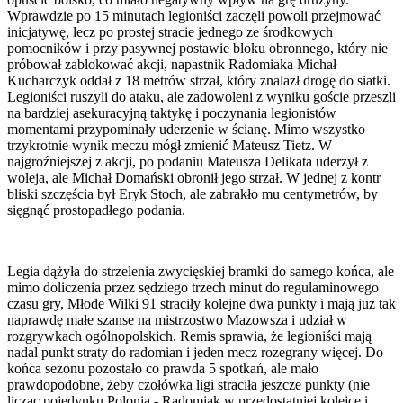
Wprawdzie po 15 minutach legioniści zaczęli powoli przejmować
inicjatywę, lecz po prostej stracie jednego ze środkowych
pomocników i przy pasywnej postawie bloku obronnego, który nie
próbował zablokować akcji, napastnik Radomiaka Michał
Kucharczyk oddał z 18 metrów strzał, który znalazł drogę do siatki.
Legioniści ruszyli do ataku, ale zadowoleni z wyniku goście przeszli
na bardziej asekuracyjną taktykę i poczynania legionistów
momentami przypominały uderzenie w ścianę. Mimo wszystko
trzykrotnie wynik meczu mógł zmienić Mateusz Tietz. W
najgroźniejszej z akcji, po podaniu Mateusza Delikata uderzył z
woleja, ale Michał Domański obronił jego strzał. W jednej z kontr
bliski szczęścia był Eryk Stoch, ale zabrakło mu centymetrów, by
sięgnąć prostopadłego podania.
Legia dążyła do strzelenia zwycięskiej bramki do samego końca, ale
mimo doliczenia przez sędziego trzech minut do regulaminowego
czasu gry, Młode Wilki 91 straciły kolejne dwa punkty i mają już tak
naprawdę małe szanse na mistrzostwo Mazowsza i udział w
rozgrywkach ogólnopolskich. Remis sprawia, że legioniści mają
nadal punkt straty do radomian i jeden mecz rozegrany więcej. Do
końca sezonu pozostało co prawda 5 spotkań, ale mało
prawdopodobne, żeby czołówka ligi straciła jeszcze punkty (nie
licząc pojedynku Polonia - Radomiak w przedostatniej kolejce i