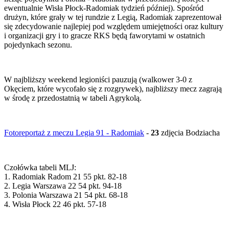
ewentualnie Wisła Płock-Radomiak tydzień później). Spośród
drużyn, które grały w tej rundzie z Legią, Radomiak zaprezentował
się zdecydowanie najlepiej pod względem umiejętności oraz kultury
i organizacji gry i to gracze RKS będą faworytami w ostatnich
pojedynkach sezonu.
W najbliższy weekend legioniści pauzują (walkower 3-0 z
Okęciem, które wycofało się z rozgrywek), najbliższy mecz zagrają
w środę z przedostatnią w tabeli Agrykolą.
Fotoreportaż z meczu Legia 91 - Radomiak
-
23
zdjęcia Bodziacha
Czołówka tabeli MLJ:
1. Radomiak Radom 21 55 pkt. 82-18
2. Legia Warszawa 22 54 pkt. 94-18
3. Polonia Warszawa 21 54 pkt. 68-18
4. Wisła Płock 22 46 pkt. 57-18