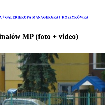
A
GALERIE
KOPA MANAGER
GRAJ!
KOSZYKÓWKA
inałów MP (foto + video)