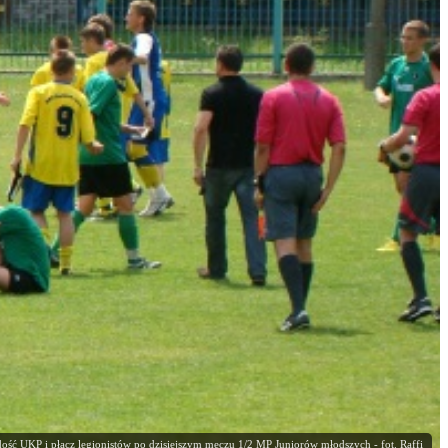
ość UKP i płacz legionistów po dzisiejszym meczu 1/2 MP Juniorów młodszych - fot. Raffi