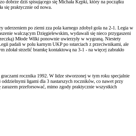
dzo dobrze dziś spisującego się Michała Kępki, który na początku
ła się praktycznie od nowa.
y uderzeniem po ziemi zza pola karnego zdobył gola na 2-1. Legia w
straszenie walczącym Dzięgielewskim, wydawali się nieco przygaszeni
oprzeczką) Młode Wilki ponownie uwierzyły w wygraną. Niestety
Legii padali w polu karnym UKP po sstarciach z przeciwnikami, ale
zdołał strzelić bramkę kontaktową na 3-1 - na więcej zabrakło
 graczami rocznika 1992. W lidze stworzonej w tym roku specjalnie
oddzielnymi ligami dla 3 nastarszych roczników, co nawet przy
ę zarazem przeforsować, mimo zgody praktycznie wszystkich