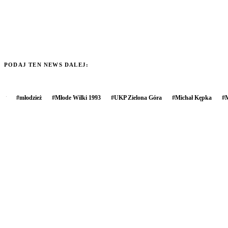
PODAJ TEN NEWS DALEJ:
#
młodzież
#
Młode Wilki 1993
#
UKP Zielona Góra
#
Michał Kępka
#
M