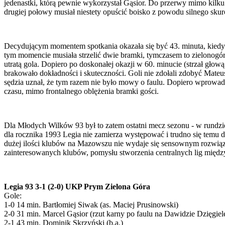
jedenastki, którą pewnie wykorzystał Gąsior. Do przerwy mimo kilku k
drugiej połowy musiał niestety opuścić boisko z powodu silnego skurc
Decydującym momentem spotkania okazała się być 43. minuta, kiedy 
tym momencie musiała strzelić dwie bramki, tymczasem to zielonogórz
utratą gola. Dopiero po doskonałej okazji w 60. minucie (strzał gło
brakowało dokładności i skuteczności. Goli nie zdołali zdobyć Mate
sędzia uznał, że tym razem nie było mowy o faulu. Dopiero wprowa
czasu, mimo frontalnego oblężenia bramki gości.
Dla Młodych Wilków 93 był to zatem ostatni mecz sezonu - w rundzie
dla rocznika 1993 Legia nie zamierza występować i trudno się temu
dużej ilości klubów na Mazowszu nie wydaje się sensownym rozwiąz
zainteresowanych klubów, pomysłu stworzenia centralnych lig międ
Legia 93 3-1 (2-0) UKP Prym Zielona Góra
Gole:
1-0 14 min. Bartłomiej Siwak (as. Maciej Prusinowski)
2-0 31 min. Marcel Gąsior (rzut karny po faulu na Dawidzie Dzięgie
2-1 43 min. Dominik Skrzyński (b.a.)