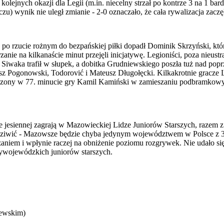
olejnych okazji dla Legii (m.in. niecelny strzał po kontrze 3 na 1 bar
zu) wynik nie uległ zmianie - 2-0 oznaczało, że cała rywalizacja zaczę
po rzucie rożnym do bezpańskiej piłki dopadł Dominik Skrzyński, któr
anie na kilkanaście minut przejęli inicjatywę. Legioniści, poza nieu
wą Siwaka trafił w słupek, a dobitka Grudniewskiego poszła tuż nad p
usz Pogonowski, Todorović i Mateusz Długołęcki. Kilkakrotnie gracze 
dzony w 77. minucie gry Kamil Kamiński w zamieszaniu podbramkowym 
 jesiennej zagrają w Mazowieckiej Lidze Juniorów Starszych, razem z
 dziwić - Mazowsze będzie chyba jedynym województwem w Polsce z 3 
aniem i wpłynie raczej na obniżenie poziomu rozgrywek. Nie udało si
zywojewódzkich juniorów starszych.
lewskim)