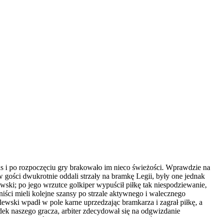
s i po rozpoczęciu gry brakowało im nieco świeżości. Wprawdzie na
w gości dwukrotnie oddali strzały na bramkę Legii, były one jednak
wski; po jego wrzutce golkiper wypuścił piłkę tak niespodziewanie,
niści mieli kolejne szansy po strzale aktywnego i walecznego
lewski wpadł w pole karne uprzedzając bramkarza i zagrał piłkę, a
ek naszego gracza, arbiter zdecydował się na odgwizdanie