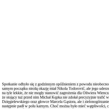
Spotkanie odbyło się z godzinnym opóźnieniem z powodu nieobecnośc
samym początku niezłą okazję miał Nikola Todorović, ale jego uderze
na tyle lekkie, że nie mogły stanowić zagrożenia dla Oliwiera Wienc
że stojący tuż przed nim Michał Kępka nie zdołał precyzyjnie trafić 
Dzięgielewskiego oraz głowce Marcela Gąsiora, ale i zielonogórzanie
następnie padł w polu karnym. Choć można było mieć wątpliwości, c