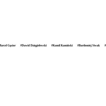
arcel Gąsior
#
Dawid Dzięgielewski
#
Kamil Kamiński
#
Bartłomiej Siwak
#