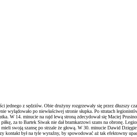
i jednego z sędziów. Obie drużyny rozgrzewały się przez dłuzszy cza
nie wylądowało po niewłaściwej stronie słupka. Po stratach legionistó
zatka. W 14. minucie na rajd lewą stroną zdecydował się Maciej Prusino
w piłkę, za to Bartek Siwak nie dał bramkarzowi szans na obronę. Legio
 mieli swoją szansę po strzale że głową. W 30. minucie Dawid Dzięgie
zy kontakt był na tyle wyraźny, by spowodować aż tak efektowny upad