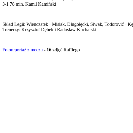
3-1 78 min. Kamil Kamiński
Skład Legii: Wienczatek - Misiak, Długołęcki, Siwak, Todorović - K
Trenerzy: Krzysztof Dębek i Radosław Kucharski
Fotoreportaż z meczu
-
16
zdjęć Raffiego