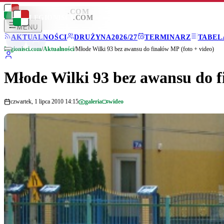
LEGIONISCI
.COM
LEGIONISCI
.COM
MENU
AKTUALNOŚCI
DRUŻYNA
2026/27
TERMINARZ
TABEL
Legionisci.com
/
Aktualności
/
Młode Wilki 93 bez awansu do finałów MP (foto + video)
Młode Wilki 93 bez awansu do f
czwartek, 1 lipca 2010 14:15
galeria
wideo