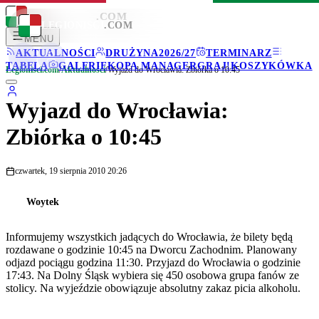
LEGIONISCI
.COM
LEGIONISCI
.COM
MENU
AKTUALNOŚCI
DRUŻYNA
2026/27
TERMINARZ
TABELA
GALERIE
KOPA MANAGER
GRAJ!
KOSZYKÓWKA
Legionisci.com
/
Aktualności
/
Wyjazd do Wrocławia: Zbiórka o 10:45
Wyjazd do Wrocławia:
Zbiórka o 10:45
czwartek, 19 sierpnia 2010 20:26
Woytek
Informujemy wszystkich jadących do Wrocławia, że bilety będą
rozdawane o godzinie 10:45 na Dworcu Zachodnim. Planowany
odjazd pociągu godzina 11:30. Przyjazd do Wrocławia o godzinie
17:43. Na Dolny Śląsk wybiera się 450 osobowa grupa fanów ze
stolicy. Na wyjeździe obowiązuje absolutny zakaz picia alkoholu.