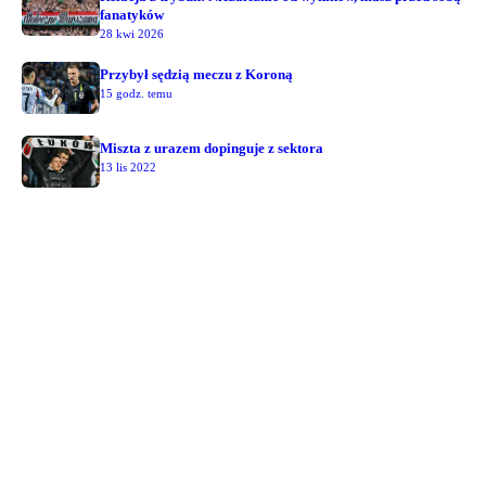
fanatyków
28 kwi 2026
Przybył sędzią meczu z Koroną
15 godz. temu
Miszta z urazem dopinguje z sektora
13 lis 2022