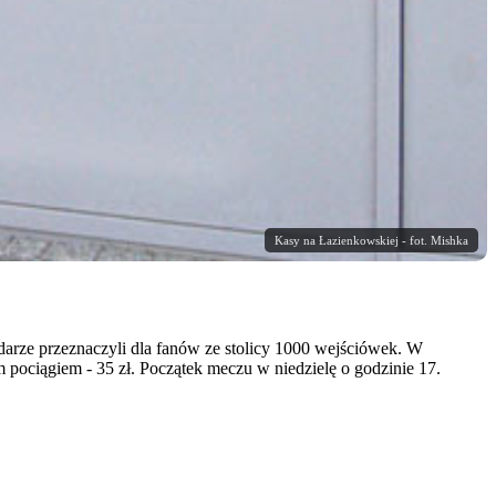
Kasy na Łazienkowskiej - fot. Mishka
darze przeznaczyli dla fanów ze stolicy 1000 wejściówek. W
pociągiem - 35 zł. Początek meczu w niedzielę o godzinie 17.