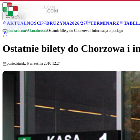
LEGIONISCI
.COM
LEGIONISCI
.COM
MENU
AKTUALNOŚCI
DRUŻYNA
2026/27
TERMINARZ
TABEL
Legionisci.com
/
Aktualności
/
Ostatnie bilety do Chorzowa i informacja o pociągu
Ostatnie bilety do Chorzowa i i
poniedziałek, 6 września 2010 12:24