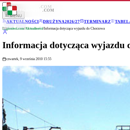
LEGIONISCI
.COM
LEGIONISCI
.COM
MENU
AKTUALNOŚCI
DRUŻYNA
2026/27
TERMINARZ
TABEL
Legionisci.com
/
Aktualności
/
Informacja dotycząca wyjazdu do Chorzowa
Informacja dotycząca wyjazdu
czwartek, 9 września 2010 15:55