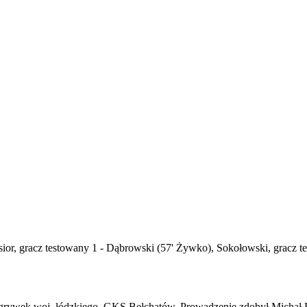
ior, gracz testowany 1 - Dąbrowski (57' Żywko), Sokołowski, gracz te
zgrywek woj. łódzkiego, GKS Bełchatów. Prowadzenie zdobył Michał 