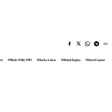
etz
#
Młode Wilki 1995
#
Marko Lukac
#
Michał Kępka
#
Marcel Gąsior