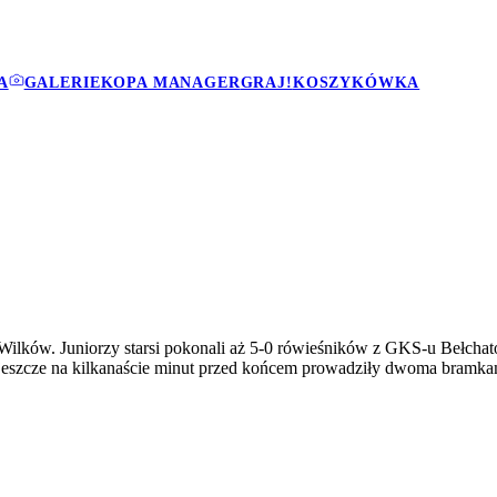
A
GALERIE
KOPA MANAGER
GRAJ!
KOSZYKÓWKA
h Wilków. Juniorzy starsi pokonali aż 5-0 rówieśników z GKS-u Bełch
jeszcze na kilkanaście minut przed końcem prowadziły dwoma bramka