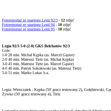
Fotoreportaż ze sparingu Legii 92/3
-
12
zdjęć
Fotoreportaż ze sparingu Legii 94
-
10
zdjęć
Fotoreportaż ze sparingu Legii 95
-
18
zdjęć
Legia 92/3 5-0 (2-0) GKS Bełchatów 92/3
Gole:
1-0 28 min. Michał Kępka (as. Marcel Gąsior)
2-0 40 min. Mateusz Tietz (as. Michał Kępka)
3-0 45 min. Mateusz Tietz (as. Marcel Gąsior)
4-0 46 min. Patryk Sokołowski (as. Mateusz Tietz)
5-0 51 min. Marko Lukac b.a.
Legia: Wienczatek - Kępka (59' gracz testowany 2), Gołębiewski, Gąs
Żywko (50' gracz testowany 4), Tietz
Legioniści niespodziewanie wysoko pokonali aktualnych liderów ro