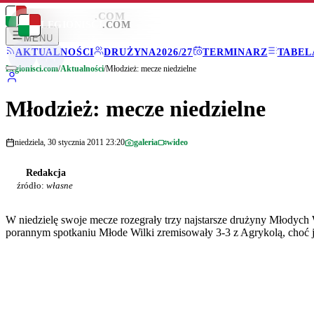
LEGIONISCI
.COM
LEGIONISCI
.COM
MENU
AKTUALNOŚCI
DRUŻYNA
2026/27
TERMINARZ
TABEL
Legionisci.com
/
Aktualności
/
Młodzież: mecze niedzielne
Młodzież: mecze niedzielne
niedziela, 30 stycznia 2011 23:20
galeria
wideo
Redakcja
źródło:
własne
W niedzielę swoje mecze rozegrały trzy najstarsze drużyny Młodyc
porannym spotkaniu Młode Wilki zremisowały 3-3 z Agrykolą, choć 