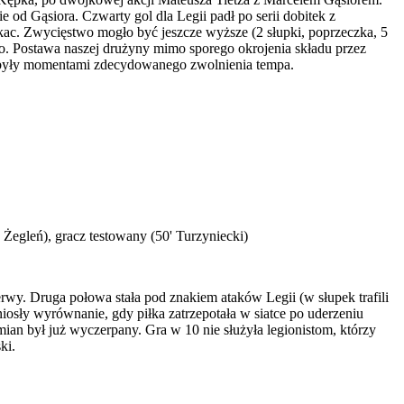
e od Gąsiora. Czwarty gol dla Legii padł po serii dobitek z
kac. Zwycięstwo mogło być jeszcze wyższe (2 słupki, poprzeczka, 5
ego. Postawa naszej drużyny mimo sporego okrojenia składu przez
ne były momentami zdecydowanego zwolnienia tempa.
Żegleń), gracz testowany (50' Turzyniecki)
erwy. Druga połowa stała pod znakiem ataków Legii (w słupek trafili
osły wyrównanie, gdy piłka zatrzepotała w siatce po uderzeniu
mian był już wyczerpany. Gra w 10 nie służyła legionistom, którzy
ki.