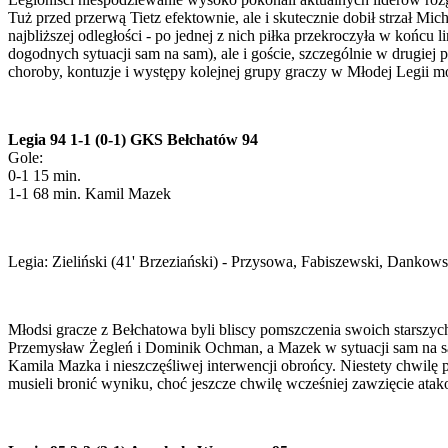
Tuż przed przerwą Tietz efektownie, ale i skutecznie dobił strzał Mi
najbliższej odległości - po jednej z nich piłka przekroczyła w koń
dogodnych sytuacji sam na sam), ale i goście, szczególnie w drugiej
choroby, kontuzje i występy kolejnej grupy graczy w Młodej Legii 
Legia 94 1-1 (0-1) GKS Bełchatów 94
Gole:
0-1 15 min.
1-1 68 min. Kamil Mazek
Legia: Zieliński (41' Brzeziański) - Przysowa, Fabiszewski, Dankow
Młodsi gracze z Bełchatowa byli bliscy pomszczenia swoich starszych
Przemysław Żegleń i Dominik Ochman, a Mazek w sytuacji sam na sam 
Kamila Mazka i nieszczęśliwej interwencji obrońcy. Niestety chwilę p
musieli bronić wyniku, choć jeszcze chwilę wcześniej zawzięcie atak