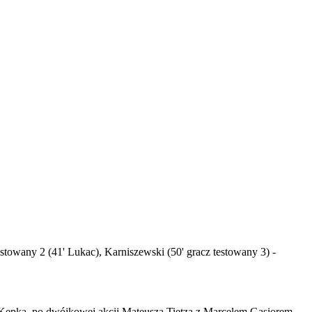
stowany 2 (41' Lukac), Karniszewski (50' gracz testowany 3) -
Kępka, po dwójkowej akcji Mateusza Tietza z Marcelem Gąsiorem.