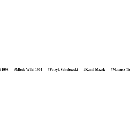
i 1993
#
Młode Wilki 1994
#
Patryk Sokołowski
#
Kamil Mazek
#
Mateusz Ti