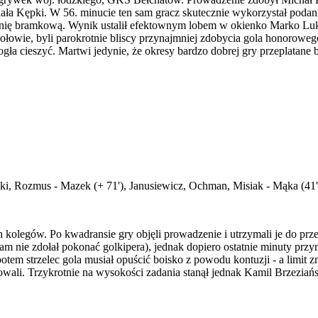
chała Kępki. W 56. minucie ten sam gracz skutecznie wykorzystał podani
cu linię bramkową. Wynik ustalił efektownym lobem w okienko Marko Lu
 połowie, byli parokrotnie bliscy przynajmniej zdobycia gola honorow
mogła cieszyć. Martwi jedynie, że okresy bardzo dobrej gry przeplata
ski, Rozmus - Mazek (+ 71'), Janusiewicz, Ochman, Misiak - Mąka (41' 
 kolegów. Po kwadransie gry objęli prowadzenie i utrzymali je do prz
nie zdołał pokonać golkipera), jednak dopiero ostatnie minuty przyni
otem strzelec gola musiał opuścić boisko z powodu kontuzji - a limit z
owali. Trzykrotnie na wysokości zadania stanął jednak Kamil Brzeziańs