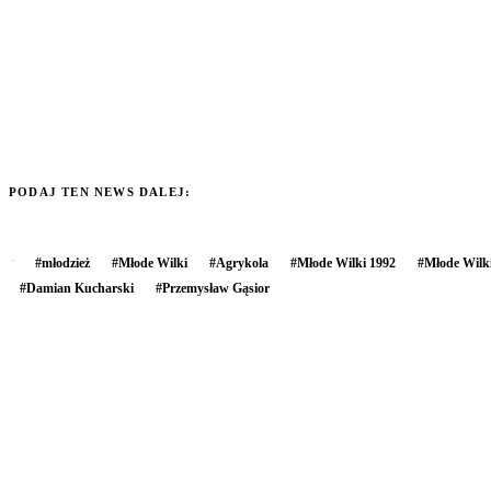
PODAJ TEN NEWS DALEJ:
#
młodzież
#
Młode Wilki
#
Agrykola
#
Młode Wilki 1992
#
Młode Wilk
#
Damian Kucharski
#
Przemysław Gąsior