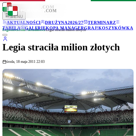
LEGIONISCI
.COM
LEGIONISCI
.COM
MENU
AKTUALNOŚCI
DRUŻYNA
2026/27
TERMINARZ
TABELA
GALERIE
KOPA MANAGER
GRAJ!
KOSZYKÓWKA
Legionisci.com
/
Aktualności
/
Legia straciła milion złotych
Legia straciła milion złotych
środa, 18 maja 2011 22:03