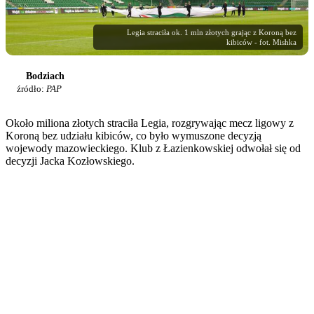
Legia straciła ok. 1 mln złotych grając z Koroną bez
kibiców - fot. Mishka
Bodziach
źródło:
PAP
Około miliona złotych straciła Legia, rozgrywając mecz ligowy z
Koroną bez udziału kibiców, co było wymuszone decyzją
wojewody mazowieckiego. Klub z Łazienkowskiej odwołał się od
decyzji Jacka Kozłowskiego.