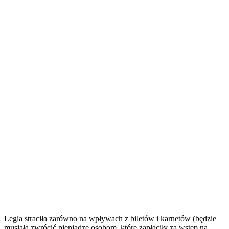
Legia straciła zarówno na wpływach z biletów i karnetów (będzie
musiała zwrócić pieniądze osobom, które zapłaciły za wstęp na