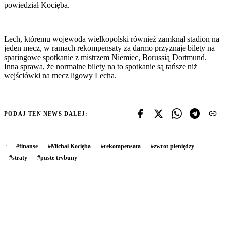
powiedział Kocięba.
Lech, któremu wojewoda wielkopolski również zamknął stadion na
jeden mecz, w ramach rekompensaty za darmo przyznaje bilety na
sparingowe spotkanie z mistrzem Niemiec, Borussią Dortmund.
Inna sprawa, że normalne bilety na to spotkanie są tańsze niż
wejściówki na mecz ligowy Lecha.
PODAJ TEN NEWS DALEJ:
#
finanse
#
Michał Kocięba
#
rekompensata
#
zwrot pieniędzy
#
straty
#
puste trybuny