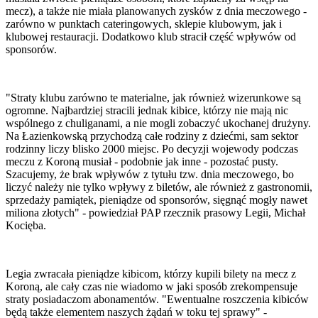
mecz), a także nie miała planowanych zysków z dnia meczowego -
zarówno w punktach cateringowych, sklepie klubowym, jak i
klubowej restauracji. Dodatkowo klub stracił część wpływów od
sponsorów.
"Straty klubu zarówno te materialne, jak również wizerunkowe są
ogromne. Najbardziej stracili jednak kibice, którzy nie mają nic
wspólnego z chuliganami, a nie mogli zobaczyć ukochanej drużyny.
Na Łazienkowską przychodzą całe rodziny z dziećmi, sam sektor
rodzinny liczy blisko 2000 miejsc. Po decyzji wojewody podczas
meczu z Koroną musiał - podobnie jak inne - pozostać pusty.
Szacujemy, że brak wpływów z tytułu tzw. dnia meczowego, bo
liczyć należy nie tylko wpływy z biletów, ale również z gastronomii,
sprzedaży pamiątek, pieniądze od sponsorów, sięgnąć mogły nawet
miliona złotych" - powiedział PAP rzecznik prasowy Legii, Michał
Kocięba.
Legia zwracała pieniądze kibicom, którzy kupili bilety na mecz z
Koroną, ale cały czas nie wiadomo w jaki sposób zrekompensuje
straty posiadaczom abonamentów. "Ewentualne roszczenia kibiców
będą także elementem naszych żądań w toku tej sprawy" -