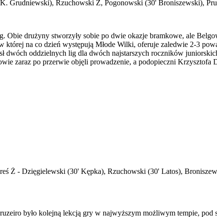
 K. Grudniewski), Rzuchowski Ż, Pogonowski (30' Broniszewski), Prusi
g. Obie drużyny stworzyły sobie po dwie okazje bramkowe, ale Belgowi
w której na co dzień występują Młode Wilki, oferuje zaledwie 2-3 po
dwóch oddzielnych lig dla dwóch najstarszych roczników juniorskich,
owie zaraz po przerwie objęli prowadzenie, a podopieczni Krzysztofa D
eś Ż - Dzięgielewski (30' Kępka), Rzuchowski (30' Latos), Broniszew
Cruzeiro było kolejną lekcją gry w najwyższym możliwym tempie, pod