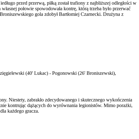
ługo przed przerwą, piłką został trafiony z najbliższej odległości w
na własnej połowie spowodowała kontrę, którą trzeba było przerwać
ła Broniszewskiego gola zdobył Bartłomiej Czarnecki. Drużyna z
zięgielewski (40' Lukac) - Pogonowski (26' Broniszewski),
ony. Niestety, zabrakło zdecydowanego i skutecznego wykończenia
cznie kontrując dążących do wyrównania legionistów. Mimo porażki,
 dla każdego gracza.