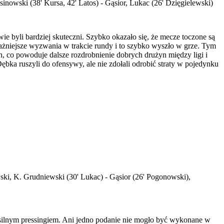
nowski (38' Kursa, 42' Latos) - Gąsior, Lukac (26' Dzięgielewski)
e byli bardziej skuteczni. Szybko okazało się, że mecze toczone są
ważniejsze wyzwania w trakcie rundy i to szybko wyszło w grze. Tym
 co powoduje dalsze rozdrobnienie dobrych drużyn między ligi i
ębka ruszyli do ofensywy, ale nie zdołali odrobić straty w pojedynku
ski, K. Grudniewski (30' Lukac) - Gąsior (26' Pogonowski),
 silnym pressingiem. Ani jedno podanie nie mogło być wykonane w