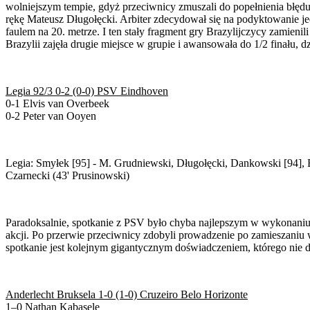
wolniejszym tempie, gdyż przeciwnicy zmuszali do popełnienia błędu.
rękę Mateusz Długołęcki. Arbiter zdecydował się na podyktowanie je
faulem na 20. metrze. I ten stały fragment gry Brazylijczycy zamien
Brazylii zajęła drugie miejsce w grupie i awansowała do 1/2 finału, d
Legia 92/3 0-2 (0-0) PSV Eindhoven
0-1 Elvis van Overbeek
0-2 Peter van Ooyen
Legia: Smyłek [95] - M. Grudniewski, Długołęcki, Dankowski [94], B
Czarnecki (43' Prusinowski)
Paradoksalnie, spotkanie z PSV było chyba najlepszym w wykonaniu
akcji. Po przerwie przeciwnicy zdobyli prowadzenie po zamieszaniu 
spotkanie jest kolejnym gigantycznym doświadczeniem, którego nie da 
Anderlecht Bruksela 1-0 (1-0) Cruzeiro Belo Horizonte
1–0 Nathan Kabasele