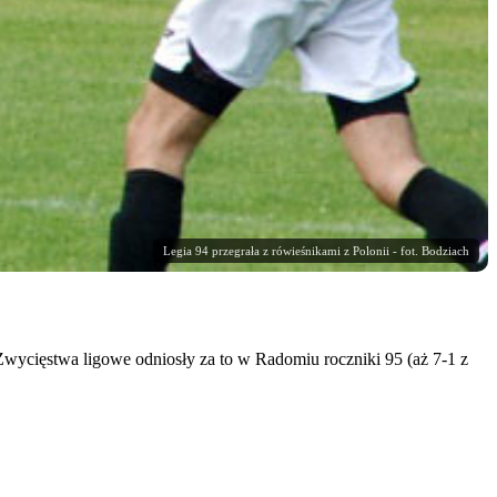
Legia 94 przegrała z rówieśnikami z Polonii - fot. Bodziach
 Zwycięstwa ligowe odniosły za to w Radomiu roczniki 95 (aż 7-1 z