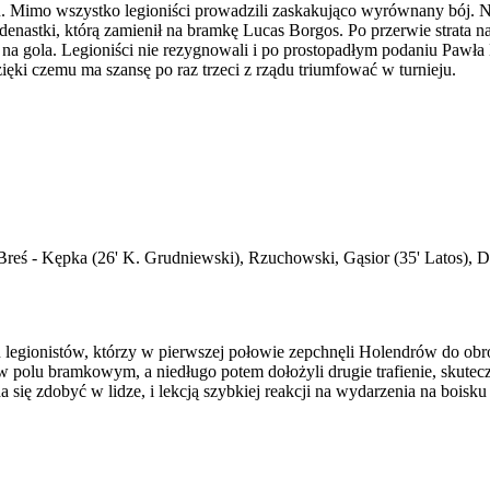
 Mimo wszystko legioniści prowadzili zaskakująco wyrównany bój. Nied
denastki, którą zamienił na bramkę Lucas Borgos. Po przerwie strata 
ili na gola. Legioniści nie rezygnowali i po prostopadłym podaniu Paw
zięki czemu ma szansę po raz trzeci z rządu triumfować w turnieju.
reś - Kępka (26' K. Grudniewski), Rzuchowski, Gąsior (35' Latos), D
 legionistów, którzy w pierwszej połowie zepchnęli Holendrów do obr
w polu bramkowym, a niedługo potem dołożyli drugie trafienie, skute
się zdobyć w lidze, i lekcją szybkiej reakcji na wydarzenia na boisku