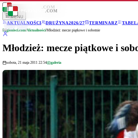
LEGIONISCI
.COM
LEGIONISCI
.COM
MENU
AKTUALNOŚCI
DRUŻYNA
2026/27
TERMINARZ
TABEL
Legionisci.com
/
Aktualności
/
Młodzież: mecze piątkowe i sobotnie
Młodzież: mecze piątkowe i sob
sobota, 21 maja 2011 22:54
galeria