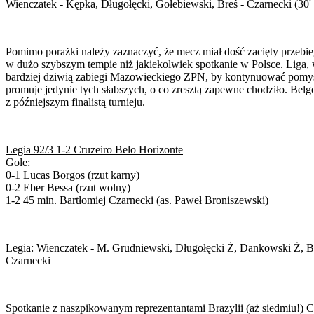
Wienczatek - Kępka, Długołęcki, Gołebiewski, Breś - Czarnecki (30'
Pomimo porażki należy zaznaczyć, że mecz miał dość zacięty przebie
w dużo szybszym tempie niż jakiekolwiek spotkanie w Polsce. Liga, 
bardziej dziwią zabiegi Mazowieckiego ZPN, by kontynuować pomysł 
promuje jedynie tych słabszych, o co zresztą zapewne chodziło. Belg
z późniejszym finalistą turnieju.
Legia 92/3 1-2 Cruzeiro Belo Horizonte
Gole:
0-1 Lucas Borgos (rzut karny)
0-2 Eber Bessa (rzut wolny)
1-2 45 min. Bartłomiej Czarnecki (as. Paweł Broniszewski)
Legia: Wienczatek - M. Grudniewski, Długołęcki Ż, Dankowski Ż, Br
Czarnecki
Spotkanie z naszpikowanym reprezentantami Brazylii (aż siedmiu!) 