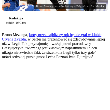
Bruno Mezenga ma odrodzić się w Belgradzie - fot. Mishka
Redakcja
źródło:
b92.net
Bruno Mezenga,
który przez najbliższy rok będzie grał w klubie
Crvena Zvezda,
w Serbii ma prezentować się zdecydowanie lepiej
niż w Legii. Tak przynajmniej uważają nowi pracodawcy
Brazylijczyka. "Mezenga jest klasowym napastnikiem i niech
nikogo nie zwiedzie fakt, że strzelił dla Legii tylko trzy gole" -
mówi serbskiej prasie gracz Lecha Poznań Ivan Djurdjević.