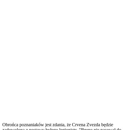
Obrońca poznaniaków jest zdania, że Crvena Zvezda będzie
zadowolona z postawy byłego legionisty. "Bruno nie pasował do