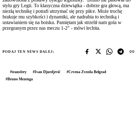
stylu gry Legii. To klasyczna dziewiątka - dobrze gra głową, ma
niezłą technikę i potrafi utrzymać się przy piłce. Może trochę
brakuje mu szybkości i dynamiki, ale nadrabia to techniką i
ustawianiem się na boisku. Pamiętam jak strzelił nam gola w
przegranym przez nas meczu 1-2" - mówi lechita.
PODAJ TEN NEWS DALEJ:
#
transfery
#
Ivan Djurdjević
#
Crvena Zvezda Belgrad
#
Bruno Mezenga