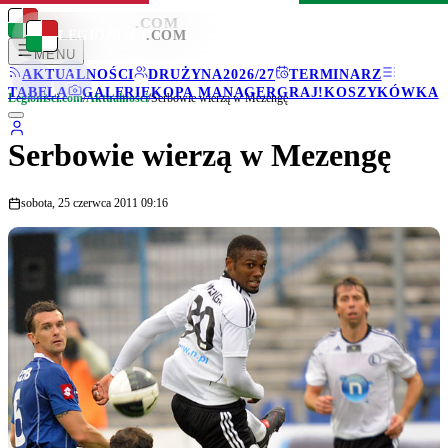
LEGIONISCI
.COM
LEGIONISCI
.COM
MENU
AKTUALNOŚCI
DRUŻYNA
2026/27
TERMINARZ
TABELA
GALERIE
KOPA MANAGER
GRAJ!
KOSZYKÓWKA
Legionisci.com
/
Aktualności
/
Serbowie wierzą w Mezengę
Serbowie wierzą w Mezengę
sobota, 25 czerwca 2011 09:16