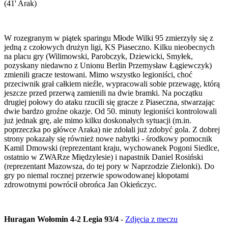
(41' Arak)
W rozegranym w piątek sparingu Młode Wilki 95 zmierzyły się z
jedną z czołowych drużyn ligi, KS Piaseczno. Kilku nieobecnych
na placu gry (Wilimowski, Parobczyk, Dziewicki, Smyłek,
pozyskany niedawno z Unionu Berlin Przemysław Łągiewczyk)
zmienili gracze testowani. Mimo wszystko legioniści, choć
przeciwnik grał całkiem nieźle, wypracowali sobie przewagę, którą
jeszcze przed przerwą zamienili na dwie bramki. Na początku
drugiej połowy do ataku rzucili się gracze z Piaseczna, stwarzając
dwie bardzo groźne okazje. Od 50. minuty legioniści kontrolowali
już jednak grę, ale mimo kilku doskonałych sytuacji (m.in.
poprzeczka po główce Araka) nie zdołali już zdobyć gola. Z dobrej
strony pokazały się również nowe nabytki - środkowy pomocnik
Kamil Dmowski (reprezentant kraju, wychowanek Pogoni Siedlce,
ostatnio w ZWARze Międzylesie) i napastnik Daniel Rosiński
(reprezentant Mazowsza, do tej pory w Naprzodzie Zielonki). Do
gry po niemal rocznej przerwie spowodowanej kłopotami
zdrowotnymi powrócił obrońca Jan Okieńczyc.
Huragan Wołomin 4-2 Legia 93/4
-
Zdjęcia z meczu