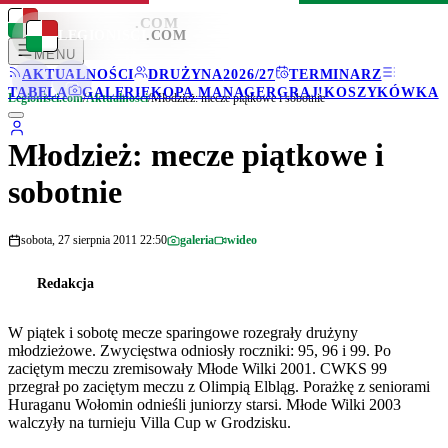
LEGIONISCI
.COM
LEGIONISCI
.COM
MENU
AKTUALNOŚCI
DRUŻYNA
2026/27
TERMINARZ
TABELA
GALERIE
KOPA MANAGER
GRAJ!
KOSZYKÓWKA
Legionisci.com
/
Aktualności
/
Młodzież: mecze piątkowe i sobotnie
Młodzież: mecze piątkowe i
sobotnie
sobota, 27 sierpnia 2011 22:50
galeria
wideo
Redakcja
W piątek i sobotę mecze sparingowe rozegrały drużyny
młodzieżowe. Zwycięstwa odniosły roczniki: 95, 96 i 99. Po
zaciętym meczu zremisowały Młode Wilki 2001. CWKS 99
przegrał po zaciętym meczu z Olimpią Elbląg. Porażkę z seniorami
Huraganu Wołomin odnieśli juniorzy starsi. Młode Wilki 2003
walczyły na turnieju Villa Cup w Grodzisku.