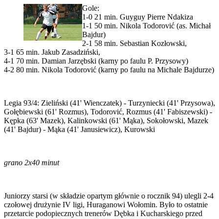
Gole:
1-0 21 min. Guyguy Pierre Ndakiza
1-1 50 min. Nikola Todorović (as. Michał
Bajdur)
2-1 58 min. Sebastian Kozłowski,
3-1 65 min. Jakub Zasadziński,
4-1 70 min. Damian Jarzębski (karny po faulu P. Przysowy)
4-2 80 min. Nikola Todorović (karny po faulu na Michale Bajdurze)
Legia 93/4: Zieliński (41' Wienczatek) - Turzyniecki (41' Przysowa),
Gołębiewski (61' Rozmus), Todorović, Rozmus (41' Fabiszewski) -
Kępka (63' Mazek), Kalinkowski (61' Mąka), Sokołowski, Mazek
(41' Bajdur) - Mąka (41' Janusiewicz), Kurowski
grano 2x40 minut
Juniorzy starsi (w składzie opartym głównie o rocznik 94) ulegli 2-4
czołowej drużynie IV ligi, Huraganowi Wołomin. Było to ostatnie
przetarcie podopiecznych trenerów Dębka i Kucharskiego przed