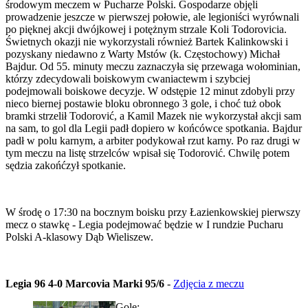
środowym meczem w Pucharze Polski. Gospodarze objęli
prowadzenie jeszcze w pierwszej połowie, ale legioniści wyrównali
po pięknej akcji dwójkowej i potężnym strzale Koli Todorovicia.
Świetnych okazji nie wykorzystali również Bartek Kalinkowski i
pozyskany niedawno z Warty Mstów (k. Częstochowy) Michał
Bajdur. Od 55. minuty meczu zaznaczyła się przewaga wołominian,
którzy zdecydowali boiskowym cwaniactewm i szybciej
podejmowali boiskowe decyzje. W odstępie 12 minut zdobyli przy
nieco biernej postawie bloku obronnego 3 gole, i choć tuż obok
bramki strzelił Todorović, a Kamil Mazek nie wykorzystał akcji sam
na sam, to gol dla Legii padł dopiero w końcówce spotkania. Bajdur
padł w polu karnym, a arbiter podykował rzut karny. Po raz drugi w
tym meczu na listę strzelców wpisał się Todorović. Chwilę potem
sędzia zakońćzył spotkanie.
W środę o 17:30 na bocznym boisku przy Łazienkowskiej pierwszy
mecz o stawkę - Legia podejmować będzie w I rundzie Pucharu
Polski A-klasowy Dąb Wieliszew.
Legia 96 4-0 Marcovia Marki 95/6
-
Zdjęcia z meczu
Gole: