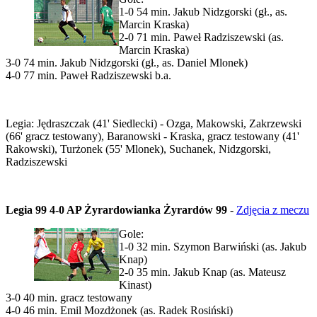
1-0 54 min. Jakub Nidzgorski (gł., as.
Marcin Kraska)
2-0 71 min. Paweł Radziszewski (as.
Marcin Kraska)
3-0 74 min. Jakub Nidzgorski (gł., as. Daniel Mlonek)
4-0 77 min. Paweł Radziszewski b.a.
Legia: Jędraszczak (41' Siedlecki) - Ozga, Makowski, Zakrzewski
(66' gracz testowany), Baranowski - Kraska, gracz testowany (41'
Rakowski), Turżonek (55' Mlonek), Suchanek, Nidzgorski,
Radziszewski
Legia 99 4-0 AP Żyrardowianka Żyrardów 99
-
Zdjęcia z meczu
Gole:
1-0 32 min. Szymon Barwiński (as. Jakub
Knap)
2-0 35 min. Jakub Knap (as. Mateusz
Kinast)
3-0 40 min. gracz testowany
4-0 46 min. Emil Mozdżonek (as. Radek Rosiński)