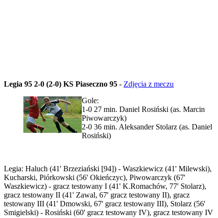
Legia 95 2-0 (2-0) KS Piaseczno 95
-
Zdjęcia z meczu
Gole:
1-0 27 min. Daniel Rosiński (as. Marcin
Piwowarczyk)
2-0 36 min. Aleksander Stolarz (as. Daniel
Rosiński)
Legia: Haluch (41' Brzeziański [94]) - Waszkiewicz (41' Milewski),
Kucharski, Piórkowski (56' Okieńczyc), Piwowarczyk (67'
Waszkiewicz) - gracz testowany I (41' K.Romachów, 77' Stolarz),
gracz testowany II (41' Zawal, 67' gracz testowany II), gracz
testowany III (41' Dmowski, 67' gracz testowany III), Stolarz (56'
Smigielski) - Rosiński (60' gracz testowany IV), gracz testowany IV