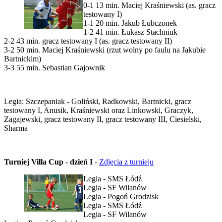
0-1 13 min. Maciej Kraśniewski (as. gracz
testowany I)
1-1 20 min. Jakub Łubczonek
1-2 41 min. Łukasz Stachniuk
2-2 43 min. gracz testowany I (as. gracz testowany II)
3-2 50 min. Maciej Kraśniewski (rzut wolny po faulu na Jakubie
Bartnickim)
3-3 55 min. Sebastian Gajownik
Legia: Szczepaniak - Goliński, Radkowski, Bartnicki, gracz
testowany I, Anusik, Kraśniewski oraz Linkowski, Graczyk,
Zagajewski, gracz testowany II, gracz testowany III, Ciesielski,
Sharma
Turniej Villa Cup - dzień I
-
Zdjęcia z turnieju
Legia - SMS Łódź
Legia - SF Wilanów
Legia - Pogoń Grodzisk
Legia - SMS Łódź
Legia - SF Wilanów