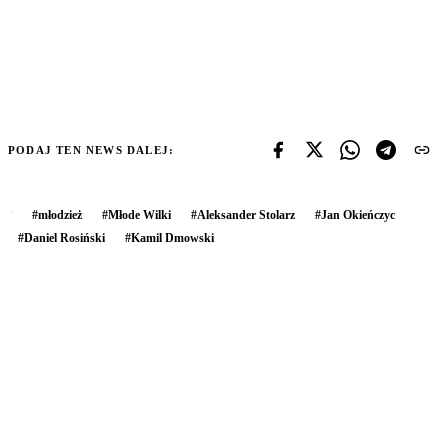
PODAJ TEN NEWS DALEJ:
#
młodzież
#
Młode Wilki
#
Aleksander Stolarz
#
Jan Okieńczyc
#
Daniel Rosiński
#
Kamil Dmowski