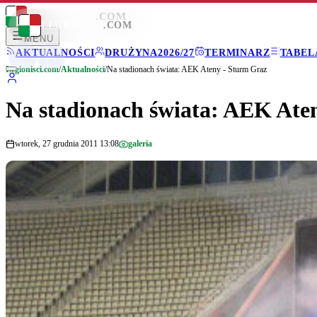
LEGIONISCI
.COM
LEGIONISCI
.COM
MENU
AKTUALNOŚCI
DRUŻYNA
2026/27
TERMINARZ
TABEL
Legionisci.com
/
Aktualności
/
Na stadionach świata: AEK Ateny - Sturm Graz
Na stadionach świata: AEK Ate
wtorek, 27 grudnia 2011 13:08
galeria