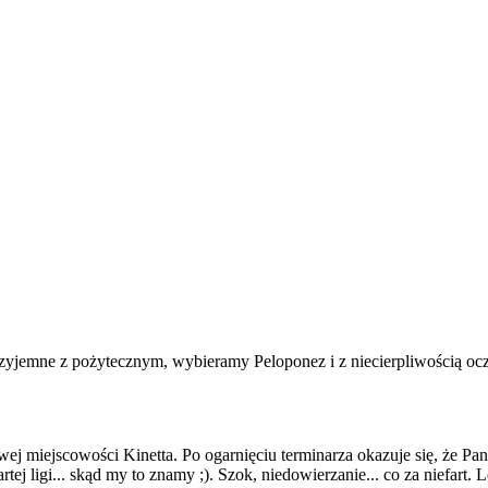
jemne z pożytecznym, wybieramy Peloponez i z niecierpliwością oczeku
miejscowości Kinetta. Po ogarnięciu terminarza okazuje się, że Pana
 ligi... skąd my to znamy ;). Szok, niedowierzanie... co za niefart. L