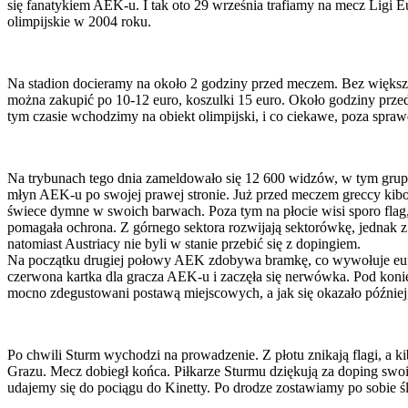
się fanatykiem AEK-u. I tak oto 29 września trafiamy na mecz Ligi 
olimpijskie w 2004 roku.
Na stadion docieramy na około 2 godziny przed meczem. Bez większ
można zakupić po 10-12 euro, koszulki 15 euro. Około godziny przed
tym czasie wchodzimy na obiekt olimpijski, i co ciekawe, poza spra
Na trybunach tego dnia zameldowało się 12 600 widzów, w tym grupa 
młyn AEK-u po swojej prawej stronie. Już przed meczem greccy kibo
świece dymne w swoich barwach. Poza tym na płocie wisi sporo flag, 
pomagała ochrona. Z górnego sektora rozwijają sektorówkę, jednak z
natomiast Austriacy nie byli w stanie przebić się z dopingiem.
Na początku drugiej połowy AEK zdobywa bramkę, co wywołuje eufori
czerwona kartka dla gracza AEK-u i zaczęła się nerwówka. Pod konie
mocno zdegustowani postawą miejscowych, a jak się okazało później, 
Po chwili Sturm wychodzi na prowadzenie. Z płotu znikają flagi, a 
Grazu. Mecz dobiegł końca. Piłkarze Sturmu dziękują za doping swoi
udajemy się do pociągu do Kinetty. Po drodze zostawiamy po sobie śl