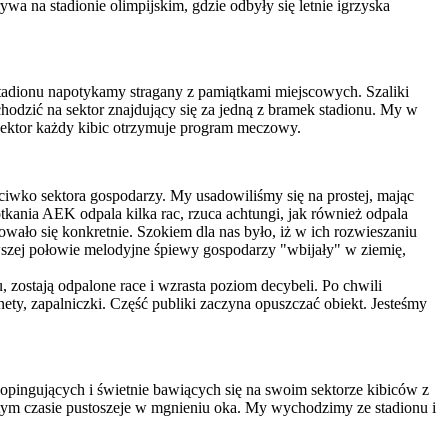
 na stadionie olimpijskim, gdzie odbyły się letnie igrzyska
adionu napotykamy stragany z pamiątkami miejscowych. Szaliki
odzić na sektor znajdujący się za jedną z bramek stadionu. My w
 sektor każdy kibic otrzymuje program meczowy.
ciwko sektora gospodarzy. My usadowiliśmy się na prostej, mając
kania AEK odpala kilka rac, rzuca achtungi, jak również odpala
wało się konkretnie. Szokiem dla nas było, iż w ich rozwieszaniu
rwszej połowie melodyjne śpiewy gospodarzy "wbijały" w ziemię,
ostają odpalone race i wzrasta poziom decybeli. Po chwili
ty, zapalniczki. Część publiki zaczyna opuszczać obiekt. Jesteśmy
opingujących i świetnie bawiących się na swoim sektorze kibiców z
 tym czasie pustoszeje w mgnieniu oka. My wychodzimy ze stadionu i