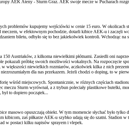
Europy AEK Ateny - Sturm Graz. AEK swoje mecze w Pucharach rozgrywa
ych problemów kupujemy wejściówki w cenie 15 euro. W okolicach st
 meczem, w efektownym pochodzie, dotarli kibice AEK-u i zaczęli wch
wdzaniem biletu, odbyło się to bez jakiekolwiek kontroli. Wchodząc na
150 Austriaków, z kilkoma niewielkimi płótnami. Zasiedli oni naprze
le pokazali próbkę swoich możliwości wokalnych. Na rozpoczęcie spot
w większości niewielkich rozmiarów, aczkolwiek kilka z nich prezento
 niezrozumiałym dla nas przekazem. Jeżeli chodzi o doping, to w pie
ę wśród miejscowych. Spontanicznie, w różnych częściach stadionu, z
c meczu Sturm wyrównał, a z trybun poleciały plastikowe butelki, mone
był to dopiero początek...
kibice masowo opuszczają obiekt. W tym momencie słychać było tylko d
m kibicom, zaś piłkarze AEK-u szybko udają się do szatni. Stadion w
ad w postaci kilku napisów sprayem i vlepek.