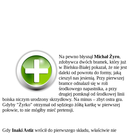
Na pewno błysnął
Michał Żyro
,
zdobywca dwóch bramek, który już
w Bielsku-Białej pokazał, że nie jest
daleki od powrotu do formy, jaką
cieszył nas jesienią. Przy pierwszej
bramce odnalazł się w roli
środkowego napastnika, a przy
drugiej pomknął od środkowej linii
boiska niczym urodzony skrzydłowy. Na minus – zbyt ostra gra.
Gdyby "Żyrko" otrzymał od sędziego żółtą kartkę w pierwszej
połowie, to nie mógłby mieć pretensji.
Gdy
Inaki Astiz
wrócił do pierwszego składu, właściwie nie