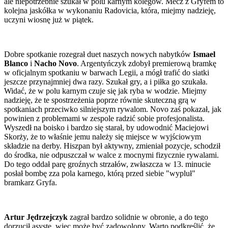
ale niepotrzebnie szukał w polu karnym kolegów. Mecz z Gryfem to
kolejna jaskółka w wykonaniu Radovicia, która, miejmy nadzieję,
uczyni wiosnę już w piątek.
Dobre spotkanie rozegrał duet naszych nowych nabytków
Ismael
Blanco
i
Nacho Novo
. Argentyńczyk zdobył premierową bramkę
w oficjalnym spotkaniu w barwach Legii, a mógł trafić do siatki
jeszcze przynajmniej dwa razy. Szukał gry, a i piłka go szukała.
Widać, że w polu karnym czuje się jak ryba w wodzie. Miejmy
nadzieję, że te spostrzeżenia poprze równie skuteczną grą w
spotkaniach przeciwko silniejszym rywalom. Novo zaś pokazał, jak
powinien z problemami w zespole radzić sobie profesjonalista.
Wyszedł na boisko i bardzo się starał, by udowodnić Maciejowi
Skorży, że to właśnie jemu należy się miejsce w wyjściowym
składzie na derby. Hiszpan był aktywny, zmieniał pozycje, schodził
do środka, nie odpuszczał w walce z mocnymi fizycznie rywalami.
Do tego oddał parę groźnych strzałów, zwłaszcza w 13. minucie
posłał bombę zza pola karnego, którą przed siebie "wypluł"
bramkarz Gryfa.
Artur Jędrzejczyk
zagrał bardzo solidnie w obronie, a do tego
dorzucił asystę, więc może być zadowolony. Warto podkreślić, że