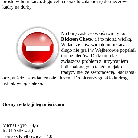
prosto w bramkarza. Jego cel na teraz to załapać się do meczowej
kadry na derby.
Na burę zasłużył właściwie tylko
Dickson Choto
, a i to nie za wielką.
Widać, że nasz wieloletni piłkarz
długo nie gra i w Wejherowie popełnił
trochę błędów. Dickson miał
zwłaszcza problem z utrzymaniem
linii spalonego, a także, niejako
tradycyjnie, ze zwrotnością. Nadrabiał
oczywiście ustawianiem się i luzem. Do pierwszego składu droga
jednak wciąż daleka.
Oceny redakcji legioniści.com
Michał Żyro – 4,6
Inaki Astiz – 4,0
Tomasz Kiełbowicz – 4,0