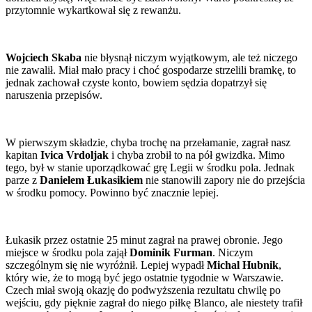
przytomnie wykartkował się z rewanżu.
Wojciech Skaba
nie błysnął niczym wyjątkowym, ale też niczego
nie zawalił. Miał mało pracy i choć gospodarze strzelili bramkę, to
jednak zachował czyste konto, bowiem sędzia dopatrzył się
naruszenia przepisów.
W pierwszym składzie, chyba trochę na przełamanie, zagrał nasz
kapitan
Ivica Vrdoljak
i chyba zrobił to na pół gwizdka. Mimo
tego, był w stanie uporządkować grę Legii w środku pola. Jednak
parze z
Danielem Łukasikiem
nie stanowili zapory nie do przejścia
w środku pomocy. Powinno być znacznie lepiej.
Łukasik przez ostatnie 25 minut zagrał na prawej obronie. Jego
miejsce w środku pola zajął
Dominik Furman
. Niczym
szczególnym się nie wyróżnił. Lepiej wypadł
Michal Hubnik
,
który wie, że to mogą być jego ostatnie tygodnie w Warszawie.
Czech miał swoją okazję do podwyższenia rezultatu chwilę po
wejściu, gdy pięknie zagrał do niego piłkę Blanco, ale niestety trafił