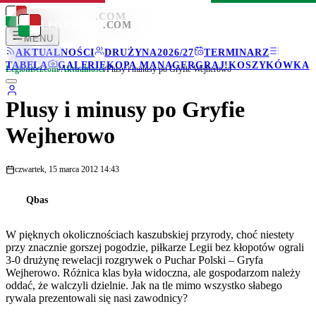
LEGIONISCI
.COM
LEGIONISCI
.COM
MENU
AKTUALNOŚCI
DRUŻYNA
2026/27
TERMINARZ
TABELA
GALERIE
KOPA MANAGER
GRAJ!
KOSZYKÓWKA
Legionisci.com
/
Aktualności
/
Plusy i minusy po Gryfie Wejherowo
Plusy i minusy po Gryfie
Wejherowo
czwartek, 15 marca 2012 14:43
Qbas
W pięknych okolicznościach kaszubskiej przyrody, choć niestety
przy znacznie gorszej pogodzie, piłkarze Legii bez kłopotów ograli
3-0 drużynę rewelacji rozgrywek o Puchar Polski – Gryfa
Wejherowo. Różnica klas była widoczna, ale gospodarzom należy
oddać, że walczyli dzielnie. Jak na tle mimo wszystko słabego
rywala prezentowali się nasi zawodnicy?