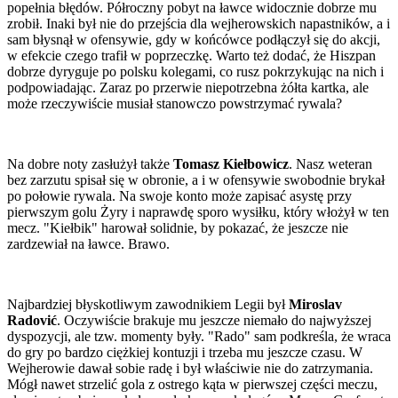
popełnia błędów. Półroczny pobyt na ławce widocznie dobrze mu
zrobił. Inaki był nie do przejścia dla wejherowskich napastników, a i
sam błysnął w ofensywie, gdy w końcówce podłączył się do akcji,
w efekcie czego trafił w poprzeczkę. Warto też dodać, że Hiszpan
dobrze dyryguje po polsku kolegami, co rusz pokrzykując na nich i
podpowiadając. Zaraz po przerwie niepotrzebna żółta kartka, ale
może rzeczywiście musiał stanowczo powstrzymać rywala?
Na dobre noty zasłużył także
Tomasz Kiełbowicz
. Nasz weteran
bez zarzutu spisał się w obronie, a i w ofensywie swobodnie brykał
po połowie rywala. Na swoje konto może zapisać asystę przy
pierwszym golu Żyry i naprawdę sporo wysiłku, który włożył w ten
mecz. "Kiełbik" harował solidnie, by pokazać, że jeszcze nie
zardzewiał na ławce. Brawo.
Najbardziej błyskotliwym zawodnikiem Legii był
Miroslav
Radović
. Oczywiście brakuje mu jeszcze niemało do najwyższej
dyspozycji, ale tzw. momenty były. "Rado" sam podkreśla, że wraca
do gry po bardzo ciężkiej kontuzji i trzeba mu jeszcze czasu. W
Wejherowie dawał sobie radę i był właściwie nie do zatrzymania.
Mógł nawet strzelić gola z ostrego kąta w pierwszej części meczu,