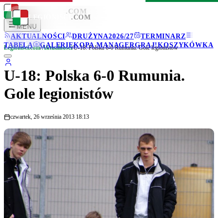
LEGIONISCI
.COM
LEGIONISCI
.COM
MENU
AKTUALNOŚCI
DRUŻYNA
2026/27
TERMINARZ
TABELA
GALERIE
KOPA MANAGER
GRAJ!
KOSZYKÓWKA
Legionisci.com
/
Aktualności
/
U-18: Polska 6-0 Rumunia. Gole legionistów
U-18: Polska 6-0 Rumunia.
Gole legionistów
czwartek, 26 września 2013 18:13