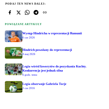
PODAJ TEN NEWS DALEJ:
POWIĄZANE ARTYKUŁY
Występ Hindricha w reprezentacji Rumunii
6 cze 2026
Hindrich powołany do reprezentacji
8 maj 2026
Legia wśród faworytów do pozyskania Kuchty.
Konkurencja jest jednak silna
6 godz. temu
Legia obserwuje Gabriela Torje
3 cze 2016