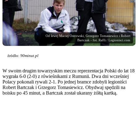
Od lewej Maciej Ostrowski, Grzegorz Tomasiewicz i Robert
Bartczak - fot. Raffi / Legionisci.com
źródło:
90minut.pl
W swoim drugim towarzyskim meczu reprezentacja Polski do lat 18
wygrała 6-0 (2-0) z rówieśnikami z Rumunii. Dwa dni wcześniej
Polacy pokonali rywali 2-1. Po jednej bramce zdobyli legioniści
Robert Bartczak i Grzegorz Tomasiewicz. Obydwaj spędzili na
boisku po 45 minut, a Bartczak został ukarany żółtą kartką.