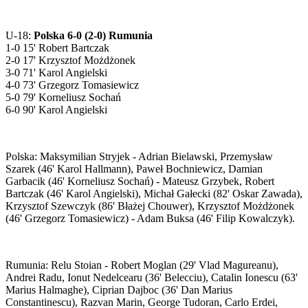
U-18:
Polska 6-0 (2-0) Rumunia
1-0 15' Robert Bartczak
2-0 17' Krzysztof Możdżonek
3-0 71' Karol Angielski
4-0 73' Grzegorz Tomasiewicz
5-0 79' Korneliusz Sochań
6-0 90' Karol Angielski
Polska: Maksymilian Stryjek - Adrian Bielawski, Przemysław
Szarek (46' Karol Hallmann), Paweł Bochniewicz, Damian
Garbacik (46' Korneliusz Sochań) - Mateusz Grzybek, Robert
Bartczak (46' Karol Angielski), Michał Gałecki (82' Oskar Zawada),
Krzysztof Szewczyk (86' Błażej Chouwer), Krzysztof Możdżonek
(46' Grzegorz Tomasiewicz) - Adam Buksa (46' Filip Kowalczyk).
Rumunia: Relu Stoian - Robert Moglan (29' Vlad Magureanu),
Andrei Radu, Ionut Nedelcearu (36' Belecciu), Catalin Ionescu (63'
Marius Halmaghe), Ciprian Dajboc (36' Dan Marius
Constantinescu), Razvan Marin, George Tudoran, Carlo Erdei,