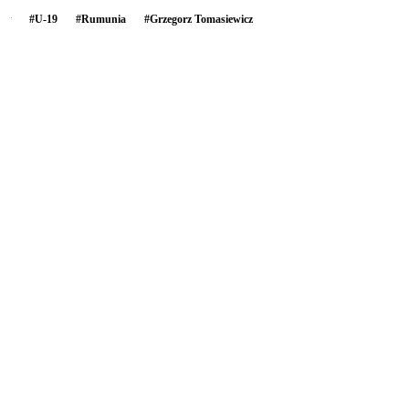
#
U-19
#
Rumunia
#
Grzegorz Tomasiewicz