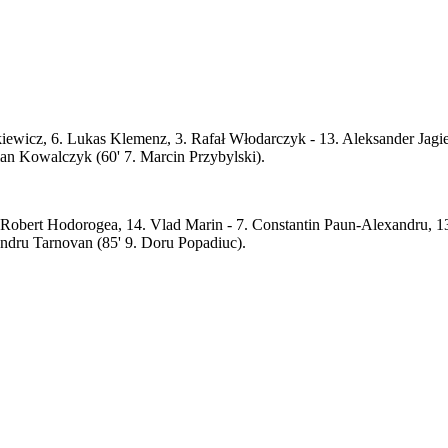
zkiewicz, 6. Lukas Klemenz, 3. Rafał Włodarczyk - 13. Aleksander Jagi
ian Kowalczyk (60' 7. Marcin Przybylski).
. Robert Hodorogea, 14. Vlad Marin - 7. Constantin Paun-Alexandru, 13
xandru Tarnovan (85' 9. Doru Popadiuc).