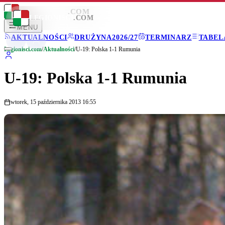
LEGIONISCI
.COM
LEGIONISCI
.COM
MENU
AKTUALNOŚCI
DRUŻYNA
2026/27
TERMINARZ
TABEL
Legionisci.com
/
Aktualności
/
U-19: Polska 1-1 Rumunia
U-19: Polska 1-1 Rumunia
wtorek, 15 października 2013 16:55