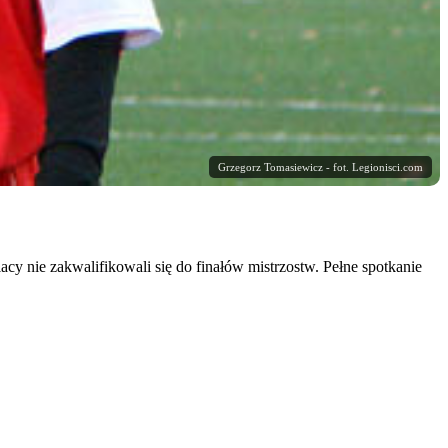
Grzegorz Tomasiewicz - fot. Legionisci.com
acy nie zakwalifikowali się do finałów mistrzostw. Pełne spotkanie