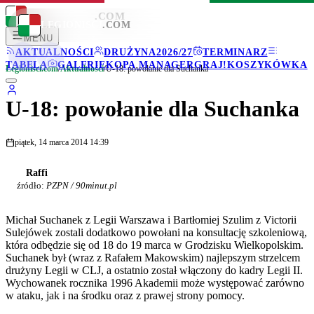
LEGIONISCI
.COM
LEGIONISCI
.COM
MENU
AKTUALNOŚCI
DRUŻYNA
2026/27
TERMINARZ
TABELA
GALERIE
KOPA MANAGER
GRAJ!
KOSZYKÓWKA
Legionisci.com
/
Aktualności
/
U-18: powołanie dla Suchanka
U-18: powołanie dla Suchanka
piątek, 14 marca 2014 14:39
Raffi
źródło:
PZPN / 90minut.pl
Michał Suchanek z Legii Warszawa i Bartłomiej Szulim z Victorii
Sulejówek zostali dodatkowo powołani na konsultację szkoleniową,
która odbędzie się od 18 do 19 marca w Grodzisku Wielkopolskim.
Suchanek był (wraz z Rafałem Makowskim) najlepszym strzelcem
drużyny Legii w CLJ, a ostatnio został włączony do kadry Legii II.
Wychowanek rocznika 1996 Akademii może występować zarówno
w ataku, jak i na środku oraz z prawej strony pomocy.