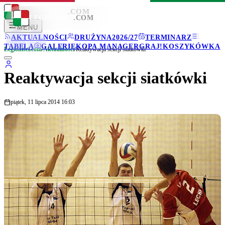
LEGIONISCI
.COM
LEGIONISCI
.COM
MENU
AKTUALNOŚCI
DRUŻYNA
2026/27
TERMINARZ
TABELA
GALERIE
KOPA MANAGER
GRAJ!
KOSZYKÓWKA
Legionisci.com
/
Aktualności
/
Reaktywacja sekcji siatkówki
Reaktywacja sekcji siatkówki
piątek, 11 lipca 2014 16:03