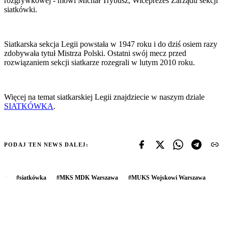
rozgrywkowej - mówi Michał Trybusz, Wiceprezes Zarządu sekcji
siatkówki.
Siatkarska sekcja Legii powstała w 1947 roku i do dziś osiem razy
zdobywała tytuł Mistrza Polski. Ostatni swój mecz przed
rozwiązaniem sekcji siatkarze rozegrali w lutym 2010 roku.
Więcej na temat siatkarskiej Legii znajdziecie w naszym dziale
SIATKÓWKA
.
PODAJ TEN NEWS DALEJ:
#
siatkówka
#
MKS MDK Warszawa
#
MUKS Wojskowi Warszawa