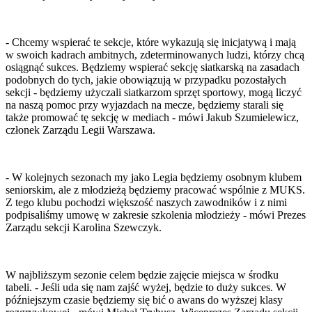
- Chcemy wspierać te sekcje, które wykazują się inicjatywą i mają
w swoich kadrach ambitnych, zdeterminowanych ludzi, którzy chcą
osiągnąć sukces. Będziemy wspierać sekcję siatkarską na zasadach
podobnych do tych, jakie obowiązują w przypadku pozostałych
sekcji - będziemy użyczali siatkarzom sprzęt sportowy, mogą liczyć
na naszą pomoc przy wyjazdach na mecze, będziemy starali się
także promować tę sekcję w mediach - mówi Jakub Szumielewicz,
członek Zarządu Legii Warszawa.
- W kolejnych sezonach my jako Legia będziemy osobnym klubem
seniorskim, ale z młodzieżą będziemy pracować wspólnie z MUKS.
Z tego klubu pochodzi większość naszych zawodników i z nimi
podpisaliśmy umowę w zakresie szkolenia młodzieży - mówi Prezes
Zarządu sekcji Karolina Szewczyk.
W najbliższym sezonie celem będzie zajęcie miejsca w środku
tabeli. - Jeśli uda się nam zajść wyżej, będzie to duży sukces. W
późniejszym czasie będziemy się bić o awans do wyższej klasy