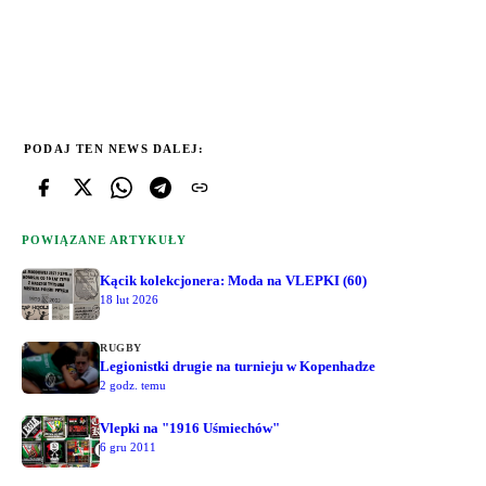
PODAJ TEN NEWS DALEJ:
POWIĄZANE ARTYKUŁY
Kącik kolekcjonera: Moda na VLEPKI (60)
18 lut 2026
RUGBY
Legionistki drugie na turnieju w Kopenhadze
2 godz. temu
Vlepki na "1916 Uśmiechów"
6 gru 2011