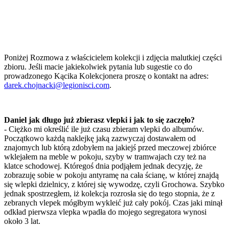
Poniżej Rozmowa z właścicielem kolekcji i zdjęcia malutkiej części
zbioru. Jeśli macie jakiekolwiek pytania lub sugestie co do
prowadzonego Kącika Kolekcjonera proszę o kontakt na adres:
darek.chojnacki@legionisci.com
.
Daniel jak długo już zbierasz vlepki i jak to się zaczęło?
- Ciężko mi określić ile już czasu zbieram vlepki do albumów.
Początkowo każdą naklejkę jaką zazwyczaj dostawałem od
znajomych lub którą zdobyłem na jakiejś przed meczowej zbiórce
wklejałem na meble w pokoju, szyby w tramwajach czy też na
klatce schodowej. Któregoś dnia podjąłem jednak decyzję, że
zobrazuję sobie w pokoju antyramę na cała ścianę, w której znajdą
się wlepki dzielnicy, z której się wywodzę, czyli Grochowa. Szybko
jednak spostrzegłem, iż kolekcja rozrosła się do tego stopnia, że z
zebranych vlepek mógłbym wykleić już cały pokój. Czas jaki minął
odkład pierwsza vlepka wpadła do mojego segregatora wynosi
około 3 lat.