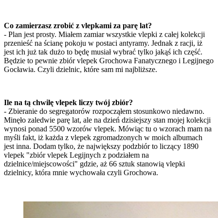
Co zamierzasz zrobić z vlepkami za parę lat?
- Plan jest prosty. Miałem zamiar wszystkie vlepki z całej kolekcji
przenieść na ścianę pokoju w postaci antyramy. Jednak z racji, iż
jest ich już tak dużo to będę musiał wybrać tylko jakąś ich część.
Będzie to pewnie zbiór vlepek Grochowa Fanatycznego i Legijnego
Gocławia. Czyli dzielnic, które sam mi najbliższe.
Ile na tą chwilę vlepek liczy twój zbiór?
- Zbieranie do segregatorów rozpocząłem stosunkowo niedawno.
Minęło zaledwie parę lat, ale na dzień dzisiejszy stan mojej kolekcji
wynosi ponad 5500 wzorów vlepek. Mówiąc tu o wzorach mam na
myśli fakt, iż każda z vlepek zgromadzonych w moich albumach
jest inna. Dodam tylko, że największy podzbiór to liczący 1890
vlepek "zbiór vlepek Legijnych z podziałem na
dzielnice/miejscowości" gdzie, aż 66 sztuk stanowią vlepki
dzielnicy, która mnie wychowała czyli Grochowa.