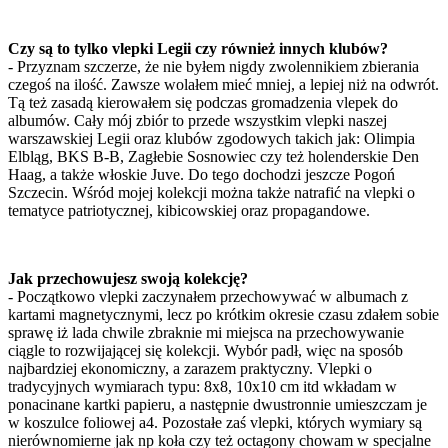
Czy są to tylko vlepki Legii czy również innych klubów?
- Przyznam szczerze, że nie byłem nigdy zwolennikiem zbierania
czegoś na ilość. Zawsze wolałem mieć mniej, a lepiej niż na odwrót.
Tą też zasadą kierowałem się podczas gromadzenia vlepek do
albumów. Cały mój zbiór to przede wszystkim vlepki naszej
warszawskiej Legii oraz klubów zgodowych takich jak: Olimpia
Elbląg, BKS B-B, Zagłebie Sosnowiec czy też holenderskie Den
Haag, a także włoskie Juve. Do tego dochodzi jeszcze Pogoń
Szczecin. Wśród mojej kolekcji można także natrafić na vlepki o
tematyce patriotycznej, kibicowskiej oraz propagandowe.
Jak przechowujesz swoją kolekcję?
- Początkowo vlepki zaczynałem przechowywać w albumach z
kartami magnetycznymi, lecz po krótkim okresie czasu zdałem sobie
sprawę iż lada chwile zbraknie mi miejsca na przechowywanie
ciągle to rozwijającej się kolekcji. Wybór padł, więc na sposób
najbardziej ekonomiczny, a zarazem praktyczny. Vlepki o
tradycyjnych wymiarach typu: 8x8, 10x10 cm itd wkładam w
ponacinane kartki papieru, a następnie dwustronnie umieszczam je
w koszulce foliowej a4. Pozostałe zaś vlepki, których wymiary są
nierównomierne jak np koła czy też octagony chowam w specjalne