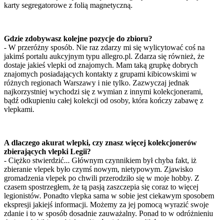
karty segregatorowe z folią magnetyczną.
Gdzie zdobywasz kolejne pozycje do zbioru?
- W przeróżny sposób. Nie raz zdarzy mi się wylicytować coś na
jakimś portalu aukcyjnym typu allegro.pl. Zdarza się również, że
dostaje jakieś vlepki od znajomych. Mam taką grupkę dobrych
znajomych posiadających kontakty z grupami kibicowskimi w
różnych regionach Warszawy i nie tylko. Zazwyczaj jednak
najkorzystniej wychodzi się z wymian z innymi kolekcjonerami,
bądź odkupieniu całej kolekcji od osoby, która kończy zabawę z
vlepkami.
A dlaczego akurat wlepki, czy znasz więcej kolekcjonerów
zbierających vlepki Legii?
- Ciężko stwierdzić... Głównym czynnikiem był chyba fakt, iż
zbieranie vlepek było czymś nowym, nietypowym. Zjawisko
gromadzenia vlepek po chwili przerodziło się w moje hobby. Z
czasem spostrzegłem, że tą pasją zaszczepia się coraz to więcej
legionistów. Ponadto vlepka sama w sobie jest ciekawym sposobem
ekspresji jakiejś informacji. Możemy za jej pomocą wyrazić swoje
zdanie i to w sposób dosadnie zauważalny. Ponad to w odróżnieniu