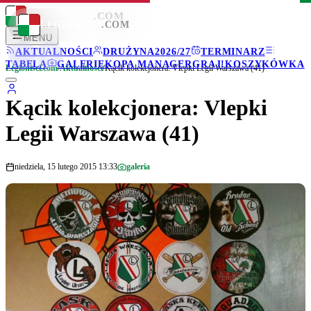
LEGIONISCI
.COM
LEGIONISCI
.COM
MENU
AKTUALNOŚCI
DRUŻYNA
2026/27
TERMINARZ
TABELA
GALERIE
KOPA MANAGER
GRAJ!
KOSZYKÓWKA
Legionisci.com
/
Aktualności
/
Kącik kolekcjonera: Vlepki Legii Warszawa (41)
Kącik kolekcjonera: Vlepki
Legii Warszawa (41)
niedziela, 15 lutego 2015 13:33
galeria