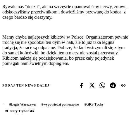
Rywale nas "doszli", ale na szczęście opanowaliśmy nerwy, znowu
odskoczyliśmy przeciwnikom i dowieźliśmy przewagę do końca, z
czego bardzo się cieszymy.
Mamy chyba najlepszych kibiców w Polsce. Organizatorom pewnie
trochę się nie spodobał ten dym w hali, ale to już taka legijna
tradycja, że race są odpalane. Dobrze, że fani wstrzymali się z tym
do samej końcówki, bo dzięki temu mecz nie został przerwany.
Kibicom należą się podziękowania, bo przez cały pojedynek
pomagali nam świetnym dopingiem.
PODAJ TEN NEWS DALEJ:
#
Legia Warszawa
#
wypowiedzi pomeczowe
#
GKS Tychy
#
Cezary Trybański