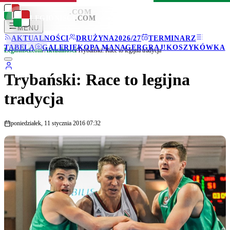
LEGIONISCI
.COM
LEGIONISCI
.COM
MENU
AKTUALNOŚCI
DRUŻYNA
2026/27
TERMINARZ
TABELA
GALERIE
KOPA MANAGER
GRAJ!
KOSZYKÓWKA
Legionisci.com
/
Aktualności
/
Trybański: Race to legijna tradycja
Trybański: Race to legijna
tradycja
poniedziałek, 11 stycznia 2016 07:32