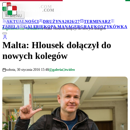
LEGIONISCI
.COM
LEGIONISCI
.COM
MENU
AKTUALNOŚCI
DRUŻYNA
2026/27
TERMINARZ
TABELA
GALERIE
KOPA MANAGER
GRAJ!
KOSZYKÓWKA
Legionisci.com
/
Aktualności
/
Malta: Hlousek dołączył do nowych kolegów
Malta: Hlousek dołączył do
nowych kolegów
sobota, 30 stycznia 2016 15:48
galeria
wideo