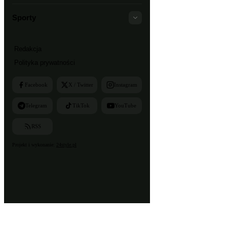
Sporty
Redakcja
Polityka prywatności
Facebook
X / Twitter
Instagram
Telegram
TikTok
YouTube
RSS
Projekt i wykonanie:
24style.pl