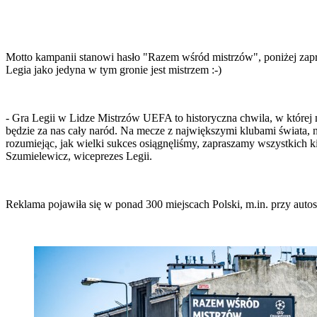
Motto kampanii stanowi hasło "Razem wśród mistrzów", poniżej zapre
Legia jako jedyna w tym gronie jest mistrzem :-)
- Gra Legii w Lidze Mistrzów UEFA to historyczna chwila, w której n
będzie za nas cały naród. Na mecze z największymi klubami świata, n
rozumiejąc, jak wielki sukces osiągnęliśmy, zapraszamy wszystkich ki
Szumielewicz, wiceprezes Legii.
Reklama pojawiła się w ponad 300 miejscach Polski, m.in. przy auto