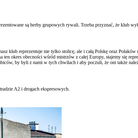
zentowane są herby grupowych rywali. Trzeba przyznać, że klub wykon
asz klub reprezentuje nie tylko stolicę, ale i całą Polskę oraz Polakó
a ten okres obecności wśród mistrzów z całej Europy, stajemy się repre
biców, by byli z nami w tych chwilach i aby poczuli, że oni także nal
stradzie A2 i drogach ekspresowych.