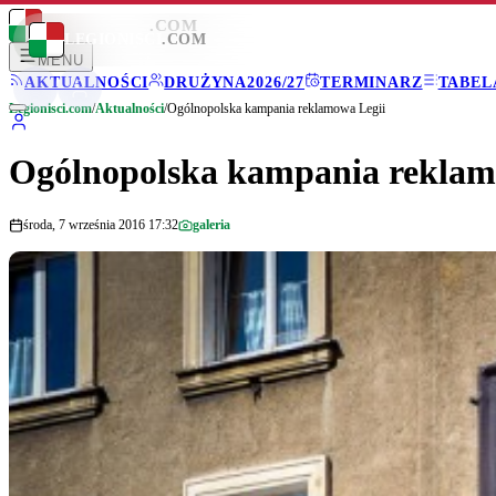
LEGIONISCI
.COM
LEGIONISCI
.COM
MENU
AKTUALNOŚCI
DRUŻYNA
2026/27
TERMINARZ
TABEL
Legionisci.com
/
Aktualności
/
Ogólnopolska kampania reklamowa Legii
Ogólnopolska kampania reklam
środa, 7 września 2016 17:32
galeria