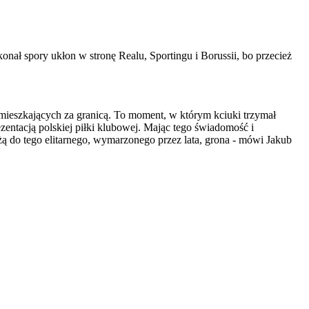
ał spory ukłon w stronę Realu, Sportingu i Borussii, bo przecież
w mieszkających za granicą. To moment, w którym kciuki trzymał
zentacją polskiej piłki klubowej. Mając tego świadomość i
eżą do tego elitarnego, wymarzonego przez lata, grona - mówi Jakub