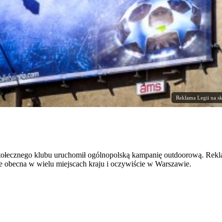
Reklama Legii na sk
stołecznego klubu uruchomił ogólnopolską kampanię outdoorową. Rekl
e obecna w wielu miejscach kraju i oczywiście w Warszawie.