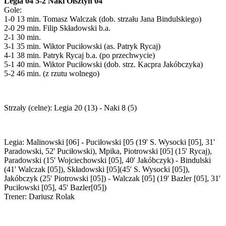
Legia 04 5-2 Naki Olsztyn 04
Gole:
1-0 13 min. Tomasz Walczak (dob. strzału Jana Bindulskiego)
2-0 29 min. Filip Składowski b.a.
2-1 30 min.
3-1 35 min. Wiktor Puciłowski (as. Patryk Rycaj)
4-1 38 min. Patryk Rycaj b.a. (po przechwycie)
5-1 40 min. Wiktor Puciłowski (dob. strz. Kacpra Jakóbczyka)
5-2 46 min. (z rzutu wolnego)
Strzały (celne): Legia 20 (13) - Naki 8 (5)
Legia: Malinowski [06] - Puciłowski [05 (19' S. Wysocki [05], 31'
Paradowski, 52' Puciłowski), Mpika, Piotrowski [05] (15' Rycaj),
Paradowski (15' Wojciechowski [05], 40' Jakóbczyk) - Bindulski
(41' Walczak [05]), Składowski [05](45' S. Wysocki [05]),
Jakóbczyk (25' Piotrowski [05]) - Walczak [05] (19' Bazler [05], 31'
Puciłowski [05], 45' Bazler[05])
Trener: Dariusz Rolak