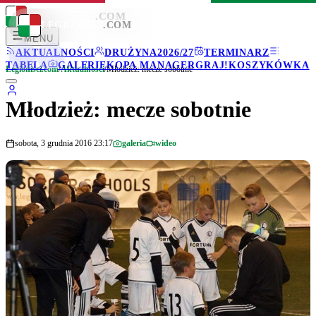
LEGIONISCI
.COM
LEGIONISCI
.COM
MENU
AKTUALNOŚCI
DRUŻYNA
2026/27
TERMINARZ
TABELA
GALERIE
KOPA MANAGER
GRAJ!
KOSZYKÓWKA
Legionisci.com
/
Aktualności
/
Młodzież: mecze sobotnie
Młodzież: mecze sobotnie
sobota, 3 grudnia 2016 23:17
galeria
wideo