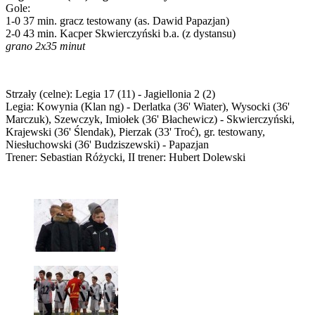
Gole:
1-0 37 min. gracz testowany (as. Dawid Papazjan)
2-0 43 min. Kacper Skwierczyński b.a. (z dystansu)
grano 2x35 minut
Strzały (celne): Legia 17 (11) - Jagiellonia 2 (2)
Legia: Kowynia (Klan ng) - Derlatka (36' Wiater), Wysocki (36'
Marczuk), Szewczyk, Imiołek (36' Błachewicz) - Skwierczyński,
Krajewski (36' Ślendak), Pierzak (33' Troć), gr. testowany,
Niesłuchowski (36' Budziszewski) - Papazjan
Trener: Sebastian Różycki, II trener: Hubert Dolewski