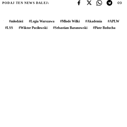
PODAJ TEN NEWS DALEJ:
#
młodzież
#
Legia Warszawa
#
Mlode Wilki
#
Akademia
#
APLW
#
LSS
#
Wiktor Puciłowski
#
Sebastian Baranowski
#
Piotr Bzducha