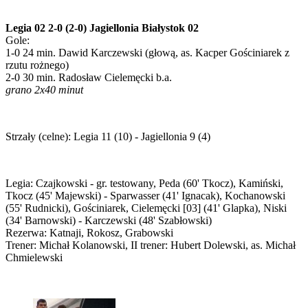
Legia 02 2-0 (2-0) Jagiellonia Białystok 02
Gole:
1-0 24 min. Dawid Karczewski (głową, as. Kacper Gościniarek z
rzutu rożnego)
2-0 30 min. Radosław Cielemęcki b.a.
grano 2x40 minut
Strzały (celne): Legia 11 (10) - Jagiellonia 9 (4)
Legia: Czajkowski - gr. testowany, Peda (60' Tkocz), Kamiński,
Tkocz (45' Majewski) - Sparwasser (41' Ignacak), Kochanowski
(55' Rudnicki), Gościniarek, Cielemęcki [03] (41' Glapka), Niski
(34' Barnowski) - Karczewski (48' Szabłowski)
Rezerwa: Katnaji, Rokosz, Grabowski
Trener: Michał Kolanowski, II trener: Hubert Dolewski, as. Michał
Chmielewski