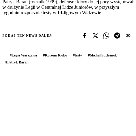
Patryk Baran (rocznik 1999), defensor który do tej pory występował
w drużynie Legii w Centralnej Lidze Juniorów, w przyszłym
tygodniu rozpocznie testy w III-ligowym Widzewie.
PODAJ TEN NEWS DALEJ:
#
Legia Warszawa
#
Korona Kielce
#
testy
#
Michał Suchanek
#
Patryk Baran