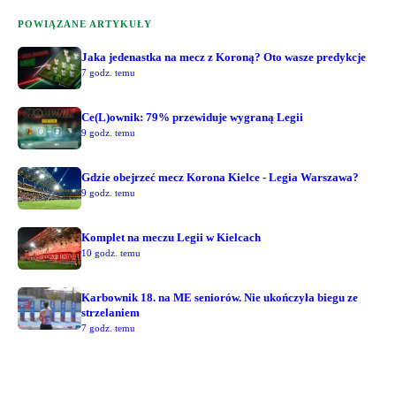
POWIĄZANE ARTYKUŁY
Jaka jedenastka na mecz z Koroną? Oto wasze predykcje
7 godz. temu
Ce(L)ownik: 79% przewiduje wygraną Legii
9 godz. temu
Gdzie obejrzeć mecz Korona Kielce - Legia Warszawa?
9 godz. temu
Komplet na meczu Legii w Kielcach
10 godz. temu
Karbownik 18. na ME seniorów. Nie ukończyła biegu ze
strzelaniem
7 godz. temu