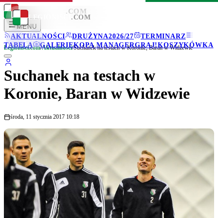
LEGIONISCI
.COM
LEGIONISCI
.COM
MENU
AKTUALNOŚCI
DRUŻYNA
2026/27
TERMINARZ
TABELA
GALERIE
KOPA MANAGER
GRAJ!
KOSZYKÓWKA
Legionisci.com
/
Aktualności
/
Suchanek na testach w Koronie, Baran w Widzewie
Suchanek na testach w
Koronie, Baran w Widzewie
środa, 11 stycznia 2017 10:18