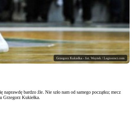
Grzegorz Kukiełka - fot. Woytek / Legionisci.com
ię naprawdę bardzo źle. Nie szło nam od samego początku; mecz
zu Grzegorz Kukiełka.