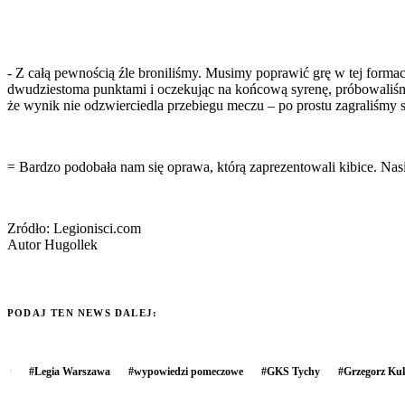
- Z całą pewnością źle broniliśmy. Musimy poprawić grę w tej forma
dwudziestoma punktami i oczekując na końcową syrenę, próbowaliśmy 
że wynik nie odzwierciedla przebiegu meczu – po prostu zagraliśmy sł
= Bardzo podobała nam się oprawa, którą zaprezentowali kibice. Nasi 
Zródło: Legionisci.com
Autor Hugollek
PODAJ TEN NEWS DALEJ:
#
Legia Warszawa
#
wypowiedzi pomeczowe
#
GKS Tychy
#
Grzegorz Kuk