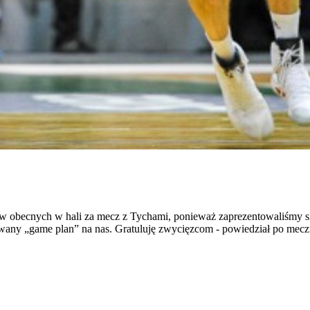
ów obecnych w hali za mecz z Tychami, ponieważ zaprezentowaliśmy s
towany „game plan” na nas. Gratuluję zwycięzcom - powiedział po mec