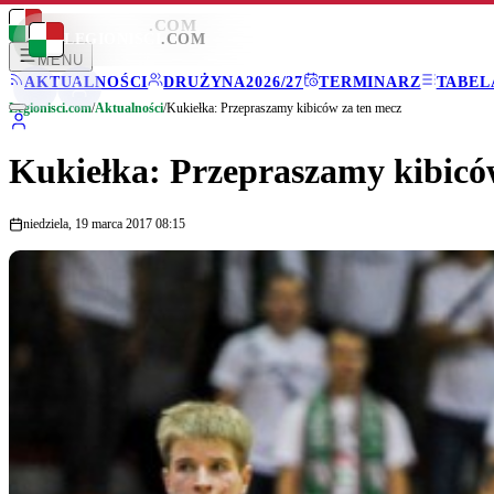
LEGIONISCI
.COM
LEGIONISCI
.COM
MENU
AKTUALNOŚCI
DRUŻYNA
2026/27
TERMINARZ
TABEL
Legionisci.com
/
Aktualności
/
Kukiełka: Przepraszamy kibiców za ten mecz
Kukiełka: Przepraszamy kibicó
niedziela, 19 marca 2017 08:15