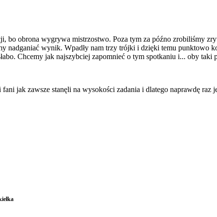
cji, bo obrona wygrywa mistrzostwo. Poza tym za późno zrobiliśmy zry
nadganiać wynik. Wpadły nam trzy trójki i dzięki temu punktowo konf
abo. Chcemy jak najszybciej zapomnieć o tym spotkaniu i... oby taki po
fani jak zawsze stanęli na wysokości zadania i dlatego naprawdę raz j
iełka