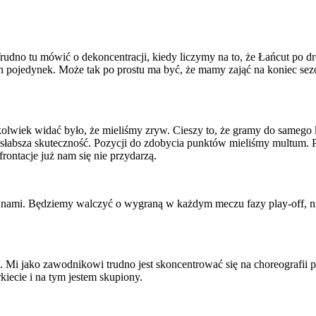
udno tu mówić o dekoncentracji, kiedy liczymy na to, że Łańcut po dr
n pojedynek. Może tak po prostu ma być, że mamy zająć na koniec sezonu
lwiek widać było, że mieliśmy zryw. Cieszy to, że gramy do samego
 i słabsza skuteczność. Pozycji do zdobycia punktów mieliśmy multum. 
ontacje już nam się nie przydarzą.
d nami. Będziemy walczyć o wygraną w każdym meczu fazy play-off, nie
m. Mi jako zawodnikowi trudno jest skoncentrować się na choreografi
rkiecie i na tym jestem skupiony.