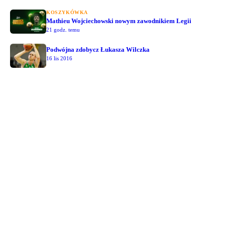
KOSZYKÓWKA
Mathieu Wojciechowski nowym zawodnikiem Legii
21 godz. temu
Podwójna zdobycz Łukasza Wilczka
16 lis 2016