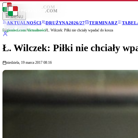
LEGIONISCI
.COM
LEGIONISCI
.COM
MENU
AKTUALNOŚCI
DRUŻYNA
2026/27
TERMINARZ
TABEL
Legionisci.com
/
Aktualności
/
Ł. Wilczek: Piłki nie chciały wpadać do kosza
Ł. Wilczek: Piłki nie chciały w
niedziela, 19 marca 2017 08:16