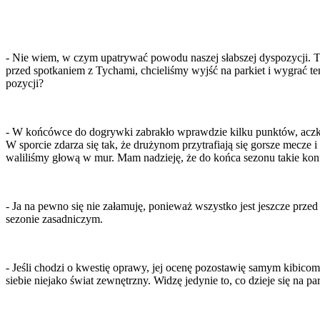
- Nie wiem, w czym upatrywać powodu naszej słabszej dyspozycji. Tr
przed spotkaniem z Tychami, chcieliśmy wyjść na parkiet i wygrać te
pozycji?
- W końcówce do dogrywki zabrakło wprawdzie kilku punktów, aczko
W sporcie zdarza się tak, że drużynom przytrafiają się gorsze mecze
waliliśmy głową w mur. Mam nadzieję, że do końca sezonu takie konfr
- Ja na pewno się nie załamuję, ponieważ wszystko jest jeszcze prze
sezonie zasadniczym.
- Jeśli chodzi o kwestię oprawy, jej ocenę pozostawię samym kibico
siebie niejako świat zewnętrzny. Widzę jedynie to, co dzieje się na pa