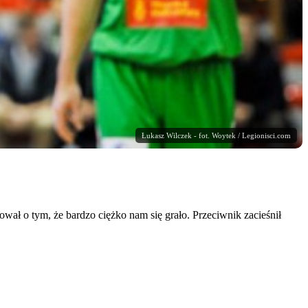
Łukasz Wilczek - fot. Woytek / Legionisci.com
wał o tym, że bardzo ciężko nam się grało. Przeciwnik zacieśnił