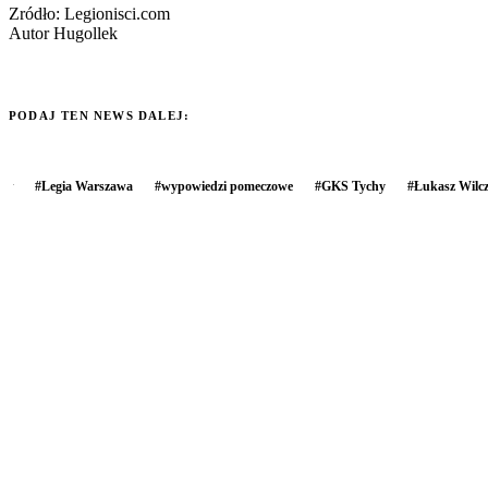
Zródło: Legionisci.com
Autor Hugollek
PODAJ TEN NEWS DALEJ:
#
Legia Warszawa
#
wypowiedzi pomeczowe
#
GKS Tychy
#
Łukasz Wilc