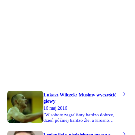
sezonie 2016/17 nadal występować
Legii, Piotr Bakun.
będzie w barwach naszego klubu w I
lidze. Dla 30-letniego rozgrywającego
będzie to trzeci kolejny sezon w Legii
Warszawa.
Łukasz Wilczek: Musimy wyczyścić
głowy
16 maj 2016
"W sobotę zagraliśmy bardzo dobrze,
dzień później bardzo źle, a Krosno
odwrotnie. Trzeba jak najszybciej
wyczyścić głowy po tym meczu. We
Legioniści o niedzielnym meczu z