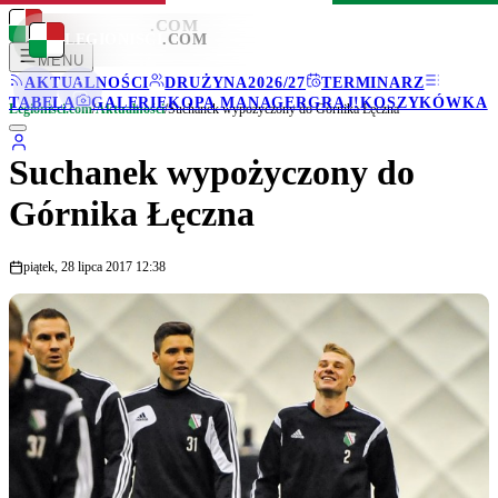
LEGIONISCI
.COM
LEGIONISCI
.COM
MENU
AKTUALNOŚCI
DRUŻYNA
2026/27
TERMINARZ
TABELA
GALERIE
KOPA MANAGER
GRAJ!
KOSZYKÓWKA
Legionisci.com
/
Aktualności
/
Suchanek wypożyczony do Górnika Łęczna
Suchanek wypożyczony do
Górnika Łęczna
piątek, 28 lipca 2017 12:38