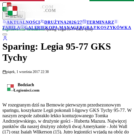
LEGIONISCI
.COM
LEGIONISCI
.COM
MENU
AKTUALNOŚCI
DRUŻYNA
2026/27
TERMINARZ
TABELA
GALERIE
KOPA MANAGER
GRAJ!
KOSZYKÓWKA
Legionisci.com
/
Aktualności
/
Sparing: Legia 95-77 GKS Tychy
Sparing: Legia 95-77 GKS
Tychy
piątek, 1 września 2017 22:38
Bodziach
Legionisci.com
W rozegranym dziś na Bemowie pierwszym przedsezonowym
sparingu, koszykarze Legii pokonali I-ligowy GKS Tychy 95-77. W
naszym zespole zabrakło lekko kontuzjowanego Tomka
Andrzejewskiego, w drużynie gości - Huberta Mazura. Najwięcej
punktów dla naszej drużyny zdobyli dwaj Amerykanie - Jobi Wall
(17) oraz Isaiah Wilkerson (15). Jutro legioniści wyjadą na obóz do