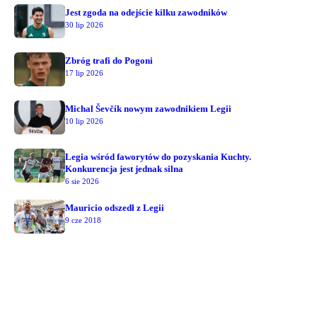
Jest zgoda na odejście kilku zawodników
30 lip 2026
Zbróg trafi do Pogoni
17 lip 2026
Michal Ševčík nowym zawodnikiem Legii
10 lip 2026
Legia wśród faworytów do pozyskania Kuchty.
Konkurencja jest jednak silna
6 sie 2026
Mauricio odszedł z Legii
9 cze 2018