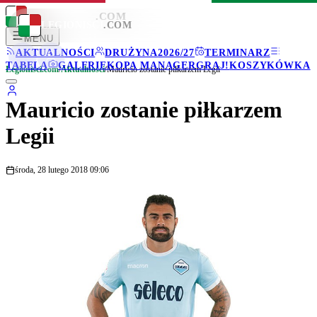
LEGIONISCI
.COM
LEGIONISCI
.COM
MENU
AKTUALNOŚCI
DRUŻYNA
2026/27
TERMINARZ
TABELA
GALERIE
KOPA MANAGER
GRAJ!
KOSZYKÓWKA
Legionisci.com
/
Aktualności
/
Mauricio zostanie piłkarzem Legii
Mauricio zostanie piłkarzem
Legii
środa, 28 lutego 2018 09:06