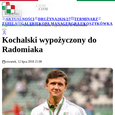
LEGIONISCI
.COM
LEGIONISCI
.COM
MENU
AKTUALNOŚCI
DRUŻYNA
2026/27
TERMINARZ
TABELA
GALERIE
KOPA MANAGER
GRAJ!
KOSZYKÓWKA
Legionisci.com
/
Aktualności
/
Kochalski wypożyczony do Radomiaka
Kochalski wypożyczony do
Radomiaka
czwartek, 12 lipca 2018 21:08