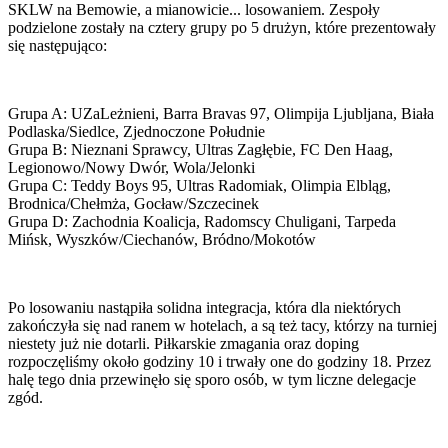
SKLW na Bemowie, a mianowicie... losowaniem. Zespoły
podzielone zostały na cztery grupy po 5 drużyn, które prezentowały
się następująco:
Grupa A: UZaLeżnieni, Barra Bravas 97, Olimpija Ljubljana, Biała
Podlaska/Siedlce, Zjednoczone Południe
Grupa B: Nieznani Sprawcy, Ultras Zagłębie, FC Den Haag,
Legionowo/Nowy Dwór, Wola/Jelonki
Grupa C: Teddy Boys 95, Ultras Radomiak, Olimpia Elbląg,
Brodnica/Chełmża, Gocław/Szczecinek
Grupa D: Zachodnia Koalicja, Radomscy Chuligani, Tarpeda
Mińsk, Wyszków/Ciechanów, Bródno/Mokotów
Po losowaniu nastąpiła solidna integracja, która dla niektórych
zakończyła się nad ranem w hotelach, a są też tacy, którzy na turniej
niestety już nie dotarli. Piłkarskie zmagania oraz doping
rozpoczęliśmy około godziny 10 i trwały one do godziny 18. Przez
halę tego dnia przewinęło się sporo osób, w tym liczne delegacje
zgód.