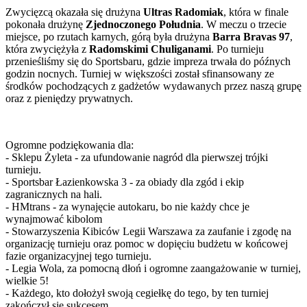
Zwycięzcą okazała się drużyna
Ultras Radomiak
, która w finale
pokonała drużynę
Zjednoczonego Południa
. W meczu o trzecie
miejsce, po rzutach karnych, górą była drużyna
Barra Bravas 97
,
która zwyciężyła z
Radomskimi Chuliganami
. Po turnieju
przenieśliśmy się do Sportsbaru, gdzie impreza trwała do późnych
godzin nocnych. Turniej w większości został sfinansowany ze
środków pochodzących z gadżetów wydawanych przez naszą grupę
oraz z pieniędzy prywatnych.
Ogromne podziękowania dla:
- Sklepu Żyleta - za ufundowanie nagród dla pierwszej trójki
turnieju.
- Sportsbar Łazienkowska 3 - za obiady dla zgód i ekip
zagranicznych na hali.
- HMtrans - za wynajęcie autokaru, bo nie każdy chce je
wynajmować kibolom
- Stowarzyszenia Kibiców Legii Warszawa za zaufanie i zgodę na
organizację turnieju oraz pomoc w dopięciu budżetu w końcowej
fazie organizacyjnej tego turnieju.
- Legia Wola, za pomocną dłoń i ogromne zaangażowanie w turniej,
wielkie 5!
- Każdego, kto dołożył swoją cegiełkę do tego, by ten turniej
zakończył się sukcesem.