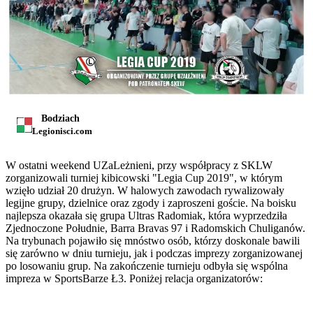
Bodziach
Legionisci.com
W ostatni weekend UZaLeżnieni, przy współpracy z SKLW
zorganizowali turniej kibicowski "Legia Cup 2019", w którym
wzięło udział 20 drużyn. W halowych zawodach rywalizowały
legijne grupy, dzielnice oraz zgody i zaproszeni goście. Na boisku
najlepsza okazała się grupa Ultras Radomiak, która wyprzedziła
Zjednoczone Południe, Barra Bravas 97 i Radomskich Chuliganów.
Na trybunach pojawiło się mnóstwo osób, którzy doskonale bawili
się zarówno w dniu turnieju, jak i podczas imprezy zorganizowanej
po losowaniu grup. Na zakończenie turnieju odbyła się wspólna
impreza w SportsBarze Ł3. Poniżej relacja organizatorów: