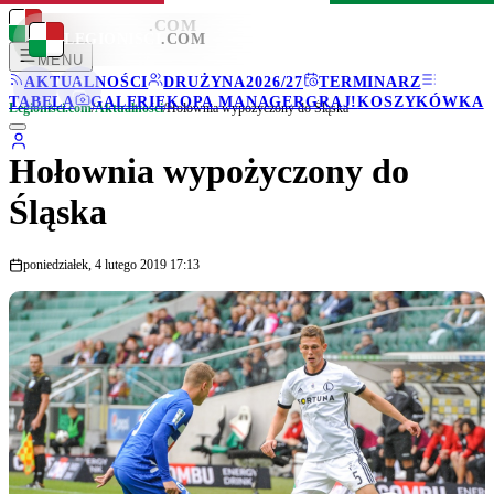
LEGIONISCI
.COM
LEGIONISCI
.COM
MENU
AKTUALNOŚCI
DRUŻYNA
2026/27
TERMINARZ
TABELA
GALERIE
KOPA MANAGER
GRAJ!
KOSZYKÓWKA
Legionisci.com
/
Aktualności
/
Hołownia wypożyczony do Śląska
Hołownia wypożyczony do
Śląska
poniedziałek, 4 lutego 2019 17:13