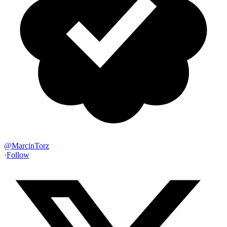
@
MarcinTorz
·
Follow