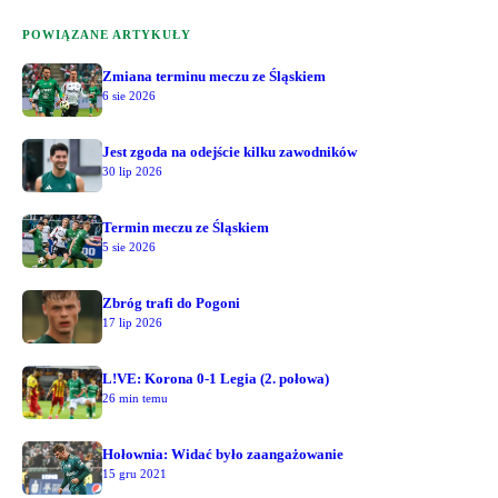
POWIĄZANE ARTYKUŁY
Zmiana terminu meczu ze Śląskiem
6 sie 2026
Jest zgoda na odejście kilku zawodników
30 lip 2026
Termin meczu ze Śląskiem
5 sie 2026
Zbróg trafi do Pogoni
17 lip 2026
L!VE: Korona 0-1 Legia (2. połowa)
26 min temu
Hołownia: Widać było zaangażowanie
15 gru 2021