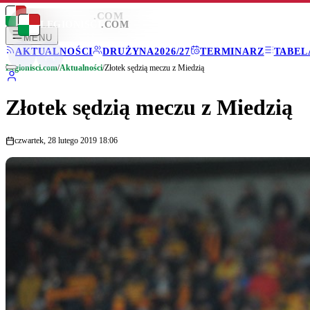
LEGIONISCI
.COM
LEGIONISCI
.COM
MENU
AKTUALNOŚCI
DRUŻYNA
2026/27
TERMINARZ
TABEL
Legionisci.com
/
Aktualności
/
Złotek sędzią meczu z Miedzią
Złotek sędzią meczu z Miedzią
czwartek, 28 lutego 2019 18:06