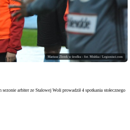
Mariusz Złotek w środku - fot. Mishka / Legionisci.com
ezonie arbiter ze Stalowej Woli prowadził 4 spotkania stołecznego