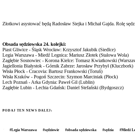
Złotkowi asystować będą Radosław Siejka i Michał Gajda. Rolę sęd
Obsada sędziowska 24. kolejki:
Piast Gliwice - Śląsk Wrocław: Krzysztof Jakubik (Siedlce)
Legia Warszawa - Miedź Legnica: Mariusz Złotek (Stalowa Wola)
Zagłębie Sosnowiec - Korona Kielce: Tomasz Kwiatkowski (Warsza
Jagiellonia Białystok - Górnik Zabrze: Jarosław Przybył (Kluczbork)
Wisła Płock - Cracovia: Bartosz Frankowski (Toruń)
Wisła Kraków - Pogoń Szczecin: Szymon Marciniak (Płock)
Lech Poznań - Arka Gdynia: Paweł Gil (Lublin)
Zagłębie Lubin - Lechia Gdańsk: Daniel Stefański (Bydgoszcz)
PODAJ TEN NEWS DALEJ:
#
Legia Warszawa
#
sędziowie
#
obsada sędziowska
#
sędzia
#
Miedź L