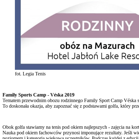
fot. Legia Tenis
Family Sports Camp - Véska 2019
Tematem przewodnim obozu rodzinnego Family Sport Camp Véska są
To doskonała okazja, aby zapoznać się z podstawami golfa, który pr
Obok golfa stawiamy na tenis pod okiem najlepszych - zajęcia na ko
Nauka pod okiem fachowców przynosi imponujące rezultaty. Jeśli wię
poziomem i kategorią wiekową uczestników. Podczas każdej z edycji 