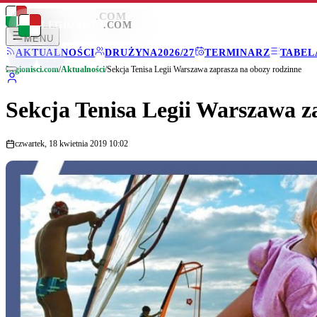
LEGIONISCI
.COM
LEGIONISCI
.COM
MENU
AKTUALNOŚCI
DRUŻYNA
2026/27
TERMINARZ
TABEL
Legionisci.com
/
Aktualności
/
Sekcja Tenisa Legii Warszawa zaprasza na obozy rodzinne
Sekcja Tenisa Legii Warszawa z
czwartek, 18 kwietnia 2019 10:02