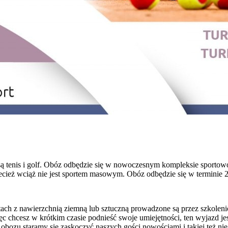
 tenis i golf. Obóz odbędzie się w nowoczesnym kompleksie sporto
zecież wciąż nie jest sportem masowym. Obóz odbędzie się w terminie 2
rtach z nawierzchnią ziemną lub sztuczną prowadzone są przez szkole
c chcesz w krótkim czasie podnieść swoje umiejętności, ten wyjazd je
obozu staramy się zaskoczyć naszych gości nowościami i takiej też n