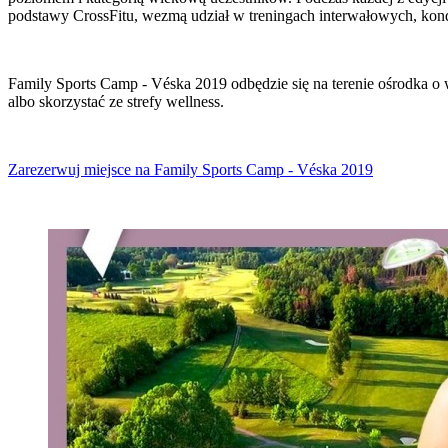
podstawy CrossFitu, wezmą udział w treningach interwałowych, kon
Family Sports Camp - Véska 2019 odbędzie się na terenie ośrodka o
albo skorzystać ze strefy wellness.
Zarezerwuj miejsce na Family Sports Camp - Véska 2019