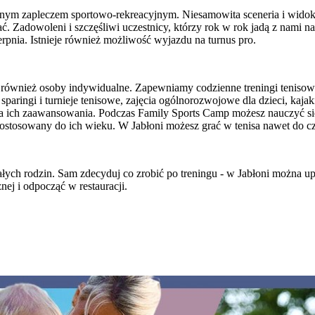
nym zapleczem sportowo-rekreacyjnym. Niesamowita sceneria i widoki, 
ać. Zadowoleni i szczęśliwi uczestnicy, którzy rok w rok jadą z nami 
rpnia. Istnieje również możliwość wyjazdu na turnus pro.
 również osoby indywidualne. Zapewniamy codzienne treningi tenisowe 
 sparingi i turnieje tenisowe, zajęcia ogólnorozwojowe dla dzieci, kaj
ia ich zaawansowania. Podczas Family Sports Camp możesz nauczyć si
dostosowany do ich wieku. W Jabłoni możesz grać w tenisa nawet do cz
łych rodzin. Sam zdecyduj co zrobić po treningu - w Jabłoni można up
nej i odpocząć w restauracji.