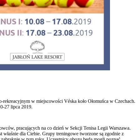
wo-rekreacyjnym w miejscowości Véska koło Ołomuńca w Czechach.
0-27 lipca 2019.
niowców, pracujących na co dzień w Sekcji Tenisa Legii Warszawa.
st właśnie dla Ciebie. Grupy treningowe tworzone są zgodnie z
ie zabraknie w tym roku. Uczestnicy obozu będą mogli poznać