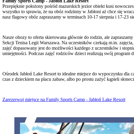
Family Sports Camp - Jabłoń Lake Resort
Przepięknie położony pośród mazurskich jezior obiekt kusi nowoczes
wszystko to sprawia, że na obóz rodzinny w Jabłoni aż chce się wrac
nasz flagowy obóz zapraszamy w terminach 10-17 sierpnia i 17-23 sie
Nasze obozy to oferta skierowana głównie do rodzin, ale zapraszamy
Sekcji Tenisa Legii Warszawa. Na uczestników czekają m.in. zajęcia,
zajęć dopasowany jest do możliwości każdego z uczestników i stopn
umiejętności. Podczas zajęć rodziców dzieci realizują swój program 
Ośrodek Jabłoń Lake Resort to idealne miejsce do wypoczynku dla ca
czas z dzieckiem na placu zabaw, albo po prostu zażyć kąpieli słonecz
Zarezerwuj miejsce na Family Sports Camp - Jabłoń Lake Resort