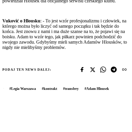
powiedział Hlousek dla oficjalnego serwisu czeskiego klubu.
Vuković o Hlousku
: - To jest wzór profesjonalizmu i człowiek, na
którego można było liczyć od samego początku i tak będzie do
końca. Jest znowu z nami i ma duże szanse na to, że pojawi się na
boisku. Adam to wzór tego, jak piłkarz powinien podchodzić do
swojego zawodu. Gdybyśmy mieli samych Adamów Hlousków, to
nigdy nie mielibyśmy problemów.
PODAJ TEN NEWS DALEJ:
#
Legia Warszawa
#
kontrakt
#
transfery
#
Adam Hlousek