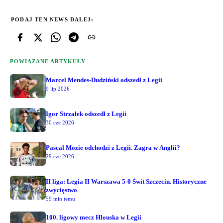
PODAJ TEN NEWS DALEJ:
POWIĄZANE ARTYKUŁY
Marcel Mendes-Dudziński odszedł z Legii
9 lip 2026
Igor Strzałek odszedł z Legii
30 cze 2026
Pascal Mozie odchodzi z Legii. Zagra w Anglii?
29 cze 2026
II liga: Legia II Warszawa 5-0 Świt Szczecin. Historyczne
zwycięstwo
59 min temu
100. ligowy mecz Hlouska w Legii