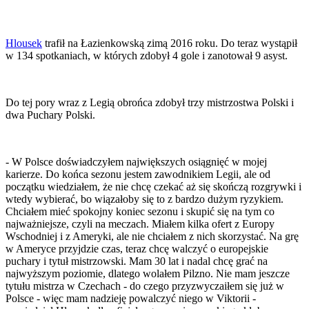
Hlousek
trafił na Łazienkowską zimą 2016 roku. Do teraz wystąpił
w 134 spotkaniach, w których zdobył 4 gole i zanotował 9 asyst.
Do tej pory wraz z Legią obrońca zdobył trzy mistrzostwa Polski i
dwa Puchary Polski.
- W Polsce doświadczyłem największych osiągnięć w mojej
karierze. Do końca sezonu jestem zawodnikiem Legii, ale od
początku wiedziałem, że nie chcę czekać aż się skończą rozgrywki i
wtedy wybierać, bo wiązałoby się to z bardzo dużym ryzykiem.
Chciałem mieć spokojny koniec sezonu i skupić się na tym co
najważniejsze, czyli na meczach. Miałem kilka ofert z Europy
Wschodniej i z Ameryki, ale nie chciałem z nich skorzystać. Na grę
w Ameryce przyjdzie czas, teraz chcę walczyć o europejskie
puchary i tytuł mistrzowski. Mam 30 lat i nadal chcę grać na
najwyższym poziomie, dlatego wolałem Pilzno. Nie mam jeszcze
tytułu mistrza w Czechach - do czego przyzwyczaiłem się już w
Polsce - więc mam nadzieję powalczyć niego w Viktorii -