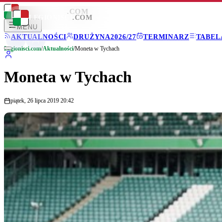
LEGIONISCI
.COM
LEGIONISCI
.COM
MENU
AKTUALNOŚCI
DRUŻYNA
2026/27
TERMINARZ
TABEL
Legionisci.com
/
Aktualności
/
Moneta w Tychach
Moneta w Tychach
piątek, 26 lipca 2019 20:42