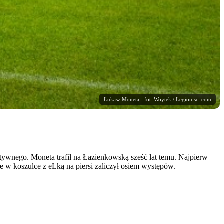
Łukasz Moneta - fot. Woytek / Legionisci.com
tywnego. Moneta trafił na Łazienkowską sześć lat temu. Najpierw
w koszulce z eLką na piersi zaliczył osiem występów.