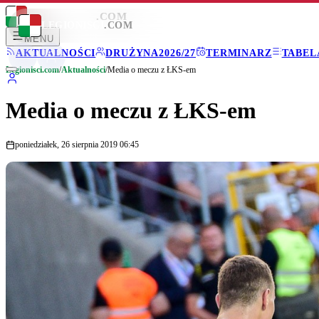
LEGIONISCI
.COM
LEGIONISCI
.COM
MENU
AKTUALNOŚCI
DRUŻYNA
2026/27
TERMINARZ
TABEL
Legionisci.com
/
Aktualności
/
Media o meczu z ŁKS-em
Media o meczu z ŁKS-em
poniedziałek, 26 sierpnia 2019 06:45