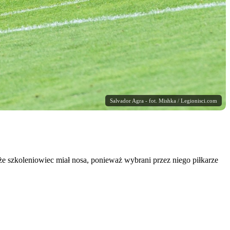
Salvador Agra - fot. Mishka / Legionisci.com
że szkoleniowiec miał nosa, ponieważ wybrani przez niego piłkarze