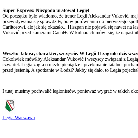
Super Express: Niezgoda uratował Legię!
Od początku było wiadomo, że trener Legii Aleksandar Vuković, maj
przewidywania się sprawdziły, bo w porównaniu do pierwszego spotk
Carlitosowi, ale jak się okazało... Hiszpan nie pojawił się nawet na
Vuković przed kamerami Canal+. W kuluarach mówi się, że napastnik
Weszło: Jakość, charakter, szczęście. W Legii II zagrało dziś wsz
Cokolwiek mówiłby Aleksandar Vuković i wszyscy związani z Legią,
czwartek Legia zagra o niezłe pieniądze i przełamanie fatalnej puch
przed jesienią. A spotkanie w Łodzi? Jakby się dało, to Legia pojec
I tutaj musimy pochwalić legionistów, ponieważ wygrać w takich okol
Legia Warszawa