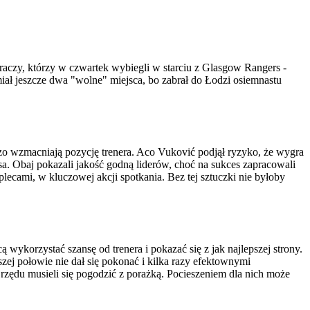
raczy, którzy w czwartek wybiegli w starciu z Glasgow Rangers -
iał jeszcze dwa "wolne" miejsca, bo zabrał do Łodzi osiemnastu
zo wzmacniają pozycję trenera. Aco Vuković podjął ryzyko, że wygra
. Obaj pokazali jakość godną liderów, choć na sukces zapracowali
ecami, w kluczowej akcji spotkania. Bez tej sztuczki nie byłoby
ykorzystać szansę od trenera i pokazać się z jak najlepszej strony.
ej połowie nie dał się pokonać i kilka razy efektownymi
 z rzędu musieli się pogodzić z porażką. Pocieszeniem dla nich może