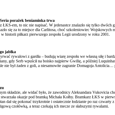
Seria porażek beniaminka trwa
 ŁKS-em, to nic nie napisać. W jedenastce znalazło się tylko dwóch g
zło się za to miejsce dla Carlitosa, choć szkoleniowiec Wojskowych m
w historii piłkarz pierwszego zespołu Legii urodzony w roku 2001.
go jabłka
rwać rywalowi z gardła – budują wiarę zespołu we własną siłę i bard
, gdy Serb wpuścił na boisko najpierw Gwilię, a później Luquinhasa
 nie był żaden z goli, a niesamowite zagranie Domagoja Antolicia… pl
zu
 składzie, ale widać było, że zawodnicy Aleksandara Vukovicia chcą w
ę stwarzała okazje pod bramką Michała Kołby. Bramkarz ŁKS w pierwsz
tan dał się pokonać trzykrotnie i ostatecznie łodzianie po raz czwarty
z ligową czołówką, a teraz czekają ich mecze ze słabszymi rywalami.