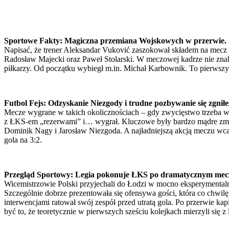
Sportowe Fakty: Magiczna przemiana Wojskowych w przerwie. 
Napisać, że trener Aleksandar Vuković zaszokował składem na mecz z
Radosław Majecki oraz Paweł Stolarski. W meczowej kadrze nie znala
piłkarzy. Od początku wybiegł m.in. Michał Karbownik. To pierwszy 
Futbol Fejs: Odzyskanie Niezgody i trudne pozbywanie się zgniłe
Mecze wygrane w takich okolicznościach – gdy zwycięstwo trzeba wy
z ŁKS-em „rezerwami” i… wygrał. Kluczowe były bardzo mądre zmiany
Dominik Nagy i Jarosław Niezgoda. A najładniejszą akcją meczu wcale
gola na 3:2.
Przegląd Sportowy: Legia pokonuje ŁKS po dramatycznym mec
Wicemistrzowie Polski przyjechali do Łodzi w mocno eksperymentalnym
Szczególnie dobrze prezentowała się ofensywa gości, która co chwil
interwencjami ratował swój zespół przed utratą gola. Po przerwie kapi
być to, że teoretycznie w pierwszych sześciu kolejkach mierzyli się 