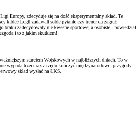
igi Europy, zdecyduje się na dość eksperymentalny skład. Te
kibice Legii zadawali sobie pytanie czy trener da zagrać
ego braku zadecydowały nie kwestie sportowe, a osobiste - powiedział
zgoda i to z jakim skutkiem!
ajważniejszym starciem Wojskowych w najbliższych dniach. To w
ju nie wypada trzeci raz z rzędu kończyć międzynarodowej przygody
 rezerwowy skład wysłać na ŁKS.