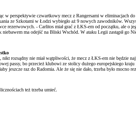
ąc w perspektywie czwartkowy mecz z Rangersami w eliminacjach do L
ania ze Szkotami w Łodzi wybiegło aż 9 nowych zawodników. Wszyscy 
 ławce rezerwowych. - Carlitos miał grać z ŁKS-em od początku, ale o j
 niebawem ma odejść na Bliski Wschód. W ataku Legii zastąpił go Nie
ystko
 nikt rozsądny nie miał wątpliwości, że mecz z ŁKS-em nie będzie n
arowej passy, bo przecież klubowi ze stolicy dużego europejskiego kra
hałaby jeszcze raz do Radomia. Ale że się nie dało, trzeba było mocno
icznościach też trzeba umieć.