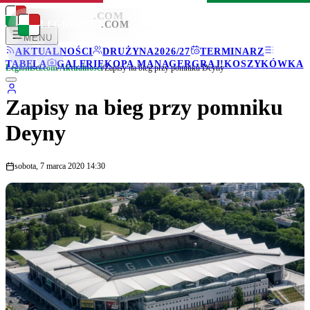
LEGIONISCI
.COM
LEGIONISCI
.COM
MENU
AKTUALNOŚCI
DRUŻYNA
2026/27
TERMINARZ
TABELA
GALERIE
KOPA MANAGER
GRAJ!
KOSZYKÓWKA
Legionisci.com
/
Aktualności
/
Zapisy na bieg przy pomniku Deyny
Zapisy na bieg przy pomniku
Deyny
sobota, 7 marca 2020 14:30