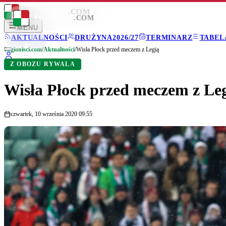
LEGIONISCI
.COM
LEGIONISCI
.COM
MENU
AKTUALNOŚCI
DRUŻYNA
2026/27
TERMINARZ
TABEL
Legionisci.com
/
Aktualności
/
Wisła Płock przed meczem z Legią
Z OBOZU RYWALA
Wisła Płock przed meczem z Le
czwartek, 10 września 2020 09:55