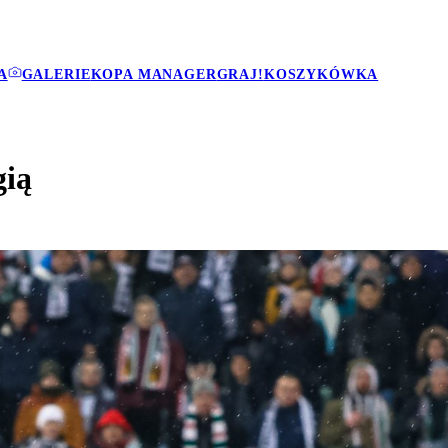
A
GALERIE
KOPA MANAGER
GRAJ!
KOSZYKÓWKA
gią