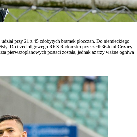
i udział przy 21 z 45 zdobytych bramek płocczan. Do niemieckiego
 Wisły. Do trzecioligowego RKS Radomsko przeszedł 36-letni
Cezary
szta pierwszoplanowych postaci została, jednak aż trzy ważne ogniwa