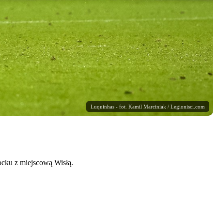
Luquinhas - fot. Kamil Marciniak / Legionisci.com
ocku z miejscową Wisłą.