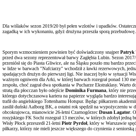
Dla wiślaków sezon 2019/20 był pełen wzlotów i upadków. Ostateczni
zagadką w ich wykonaniu, gdyż drużyna przeszła sporą przebudowę. 
Sporym wzmocnieniem powinien być doświadczony snajper
Patryk
przed dwa sezony reprezentował barwy Zagłębia Lubin. Sezon 2017/1
przeniósł się do Piasta Gliwice, ale na Śląsku poszło mu bardzo prze
w lidze w barwach "Nafciarzy" wchodził z ławki rezerwowych, jednak
spadających drużyn do pierwszej ligi. Nie inaczej było w sytuacji Wis
ważnym ogniwem dla Arki, w której barwach rozegrał ponad 130 mecz
zespołu, choć zagrał dwa spotkania w Pucharze Ekstraklasy. Warto 
stratą dla płocczan było odejście
Dominika Furmana
, który nie prz
którego dotychczasowa kariera na papierze wygląda bardzo interesu
trafił do angielskiego Tottenhamu Hotspur. Będąc piłkarzem akademi
zasilił duński Aalborg BK, a ostatni rok spędził na wypożyczeniu 
obcokrajowca, mianowicie 26-letni Czarnogórzec
Dusan Lagator
. 
rosyjskiego FK Sochi rozegrał 13 meczów, w których zdobył jedną br
Wisły Płock przeszedł 21-letni
Piotr Pyrdoł
, który w Warszawie spęd
piłkarzy, którzy nie mieli jeszcze większego do czynienia z seniorską 