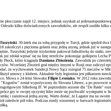
e płocczanie zajęli 12. miejsce, jednak uzyskali aż jedenastopunkto
Odeszło kilku doświadczonych zawodników, ale zespół zasiliło kilka 
 Tuszyński
. 30-latek ma za sobą przygodę w Turcji, gdzie spędził dw
8 zakończył z pięcioma golami oraz jedną asystą, jednak już w nastę
ciętnie. Tuszyński jedynie trzykrotnie pakował futbolówkę do siatki, z
 już zdołał wpisać się na listę strzelców pokonując golkipera Lecha 
ły Płock, która ściągnęła
Damiana Zbiozienia
. Zawodnik po czterolet
ów. Wcześniej Zbozień grał między innymi w Rosji oraz zaliczył epi
dodać, że wychowanek Sandecji Nowy Sącz rozegrał 75 meczów w Młode
edłużył umowy z klubem. Aktualnie były legionista jest piłkarzem turec
jąco. Mowa o 24-letni Słowaku
Filipie Lesniaku
. W 2012 roku zawodni
i "Kogutów" został wypożyczony do Slovana Liberec, a po powrocie na
w drugoligowym Silkeborg IF. W poprzednim sezonie dla "De Røde" roz
Oprócz gry w swojej ojczystej lidze może się pochwalić występami w li
amkę i zanotował jedną asystę. Warto dodać, że Lagator ma na swoim 
ził zaledwie pół roku. Podczas rundy wiosennej w barwach legionistów
piłką.