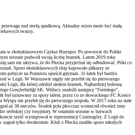
wą przewagę nad strefą spadkową. Aktualny sezon może być małą
ciekawych twarzy.
a lata w ekstraklasowym Caykur Rizespor. Po powrocie do Polski
pnym sezonie podwoił swoją liczbę bramek. Latem 2019 roku
resztą sam nie ukrywa, że do Płocka przyjechał się odbudować. Póki co
Poznań. Sporo ekstraklasowych ekip kupowało piłkarzy ze
nim pobycie na Pomorzu opuścił gdynian. 31-latek był bardzo
zod w Legii. W Warszawie nigdy nie przebił się do pierwszego
j Legii, dla której zdobył siedem bramek. Najbardziej bolesną
kiego Gençlerbirliği SK. Wiślacy znaleźli następcę "Furmiego",
k był uznawany za spory talent, przez co ze słowackiego FC Kosice
 Wyspy nie przebił się do pierwszego zespołu. W 2017 roku na stałe
egrał aż 38 meczów. Środek pola płocczan wzmocnił również inny
dze serbskiej czy rosyjskiej. W ostatnim sezonie w barwach
koncie sześć występował w reprezentacji Czarnogóry. Z Legii do
 zagrał tylko dwukrotnie. Klub z Płocka zasiliło sporo młodych