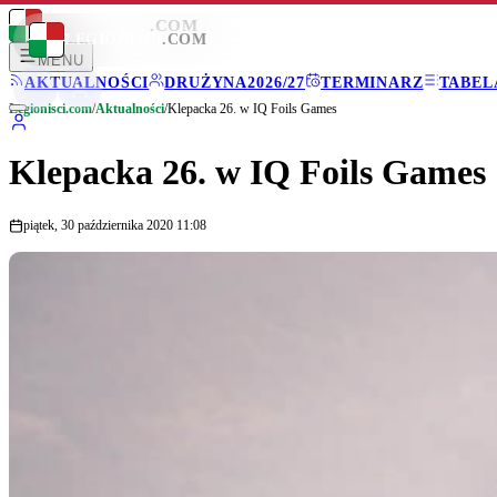
LEGIONISCI
.COM
LEGIONISCI
.COM
MENU
AKTUALNOŚCI
DRUŻYNA
2026/27
TERMINARZ
TABEL
Legionisci.com
/
Aktualności
/
Klepacka 26. w IQ Foils Games
Klepacka 26. w IQ Foils Games
piątek, 30 października 2020 11:08