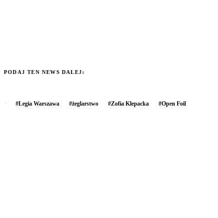
PODAJ TEN NEWS DALEJ:
#
Legia Warszawa
#
żeglarstwo
#
Zofia Klepacka
#
Open Foil