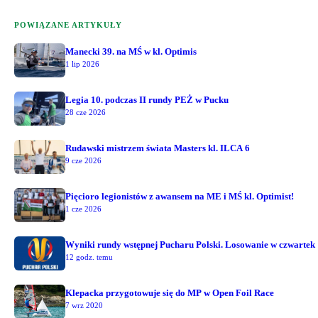
POWIĄZANE ARTYKUŁY
Manecki 39. na MŚ w kl. Optimis
1 lip 2026
Legia 10. podczas II rundy PEŻ w Pucku
28 cze 2026
Rudawski mistrzem świata Masters kl. ILCA 6
9 cze 2026
Pięcioro legionistów z awansem na ME i MŚ kl. Optimist!
1 cze 2026
Wyniki rundy wstępnej Pucharu Polski. Losowanie w czwartek
12 godz. temu
Klepacka przygotowuje się do MP w Open Foil Race
7 wrz 2020