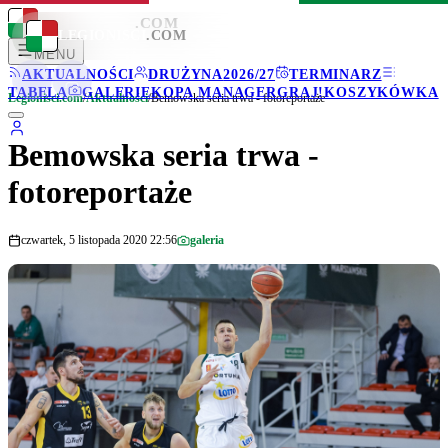
LEGIONISCI
.COM
LEGIONISCI
.COM
MENU
AKTUALNOŚCI
DRUŻYNA
2026/27
TERMINARZ
TABELA
GALERIE
KOPA MANAGER
GRAJ!
KOSZYKÓWKA
Legionisci.com
/
Aktualności
/
Bemowska seria trwa - fotoreportaże
Bemowska seria trwa -
fotoreportaże
czwartek, 5 listopada 2020 22:56
galeria