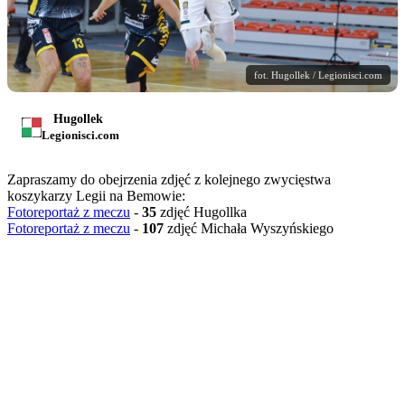
fot. Hugollek / Legionisci.com
Hugollek
Legionisci.com
Zapraszamy do obejrzenia zdjęć z kolejnego zwycięstwa
koszykarzy Legii na Bemowie:
Fotoreportaż z meczu
-
35
zdjęć Hugollka
Fotoreportaż z meczu
-
107
zdjęć Michała Wyszyńskiego