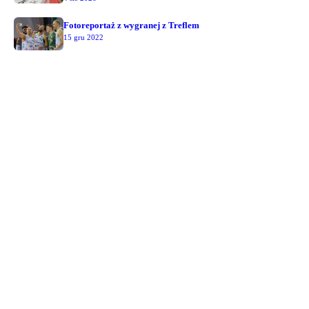
Fotoreportaż z wygranej z Treflem
15 gru 2022