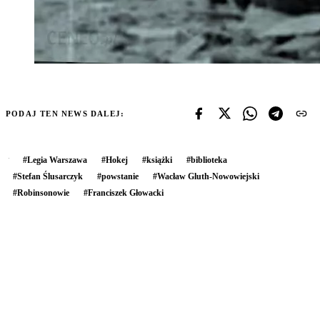
PODAJ TEN NEWS DALEJ:
#
Legia Warszawa
#
Hokej
#
książki
#
biblioteka
#
Stefan Ślusarczyk
#
powstanie
#
Wacław Gluth-Nowowiejski
#
Robinsonowie
#
Franciszek Głowacki