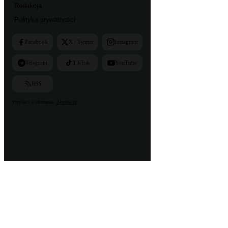
Redakcja
Polityka prywatności
Facebook
X / Twitter
Instagram
Telegram
TikTok
YouTube
RSS
Projekt i wykonanie:
24style.pl