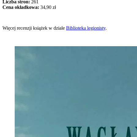
Liczba stron:
261
Cena okładkowa:
34,90 zł
Więcej recenzji książek w dziale
Biblioteka legionisty
.