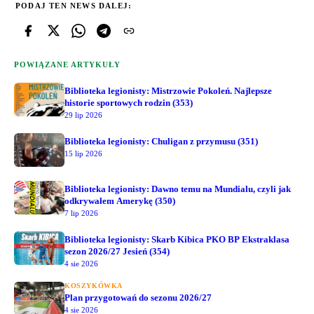
PODAJ TEN NEWS DALEJ:
POWIĄZANE ARTYKUŁY
Biblioteka legionisty: Mistrzowie Pokoleń. Najlepsze
historie sportowych rodzin (353)
29 lip 2026
Biblioteka legionisty: Chuligan z przymusu (351)
15 lip 2026
Biblioteka legionisty: Dawno temu na Mundialu, czyli jak
odkrywałem Amerykę (350)
7 lip 2026
Biblioteka legionisty: Skarb Kibica PKO BP Ekstraklasa
sezon 2026/27 Jesień (354)
4 sie 2026
KOSZYKÓWKA
Plan przygotowań do sezonu 2026/27
4 sie 2026