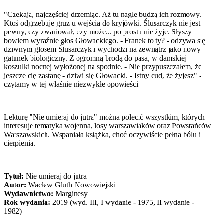
"Czekają, najczęściej drzemiąc. Aż tu nagle budzą ich rozmowy.
Ktoś odgrzebuje gruz u wejścia do kryjówki. Ślusarczyk nie jest
pewny, czy zwariował, czy może... po prostu nie żyje. Słyszy
bowiem wyraźnie głos Głowackiego. - Franek to ty? - odzywa się
dziwnym głosem Ślusarczyk i wychodzi na zewnątrz jako nowy
gatunek biologiczny. Z ogromną brodą do pasa, w damskiej
koszulki nocnej wyłożonej na spodnie. - Nie przypuszczałem, że
jeszcze cię zastanę - dziwi się Głowacki. - Istny cud, że żyjesz" -
czytamy w tej właśnie niezwykłe opowieści.
Lekturę "Nie umieraj do jutra" można polecić wszystkim, których
interesuje tematyka wojenna, losy warszawiaków oraz Powstańców
Warszawskich. Wspaniała książka, choć oczywiście pełna bólu i
cierpienia.
Tytuł:
Nie umieraj do jutra
Autor:
Wacław Gluth-Nowowiejski
Wydawnictwo:
Marginesy
Rok wydania:
2019 (wyd. III, I wydanie - 1975, II wydanie -
1982)